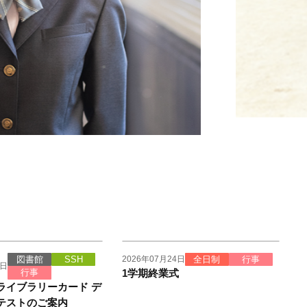
2026年07月24日
図書館
SSH
全日制
行事
7日
行事
1学期終業式
ライブラリーカード デ
テストのご案内