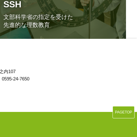
SSH
文部科学省の
指定を受けた
先進的な理数教育
之内107
0595-24-7650
PAGETOP