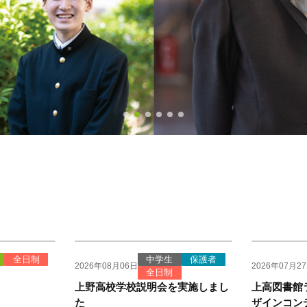
全日制
中学生
保護者
2026年08月06日
2026年07月2
全日制
上野高校学校説明会を実施しまし
上高図書館
た
ザインコン