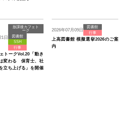
放課後カフェト
図書館
2026年07月09日
ーク
行事
図書館
21日
上高図書館 模擬選挙2026のご案
SSH
内
行事
トークVol.20「動き
は変わる 保育士、社
を立ち上げる」を開催