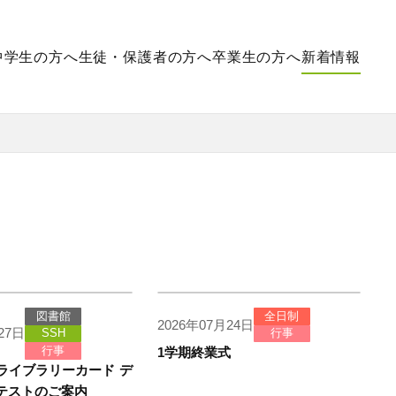
中学生の方へ
生徒・保護者の方へ
卒業生の方へ
新着情報
図書館
全日制
2026年07月24日
27日
SSH
行事
行事
1学期終業式
ライブラリーカード デ
テストのご案内