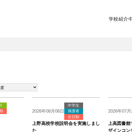
学校紹介
H
中学生
2026年08月06日
2026年07月
制
保護者
全日制
上野高校学校説明会を実施しまし
上高図書館
た
ザインコン