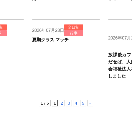
制
全日制
2026年07月23日
事
行事
2026年07月
夏期クラス マッチ
放課後カフェ
だせば、人
会福祉法人
しました
1 / 5
1
2
3
4
5
»