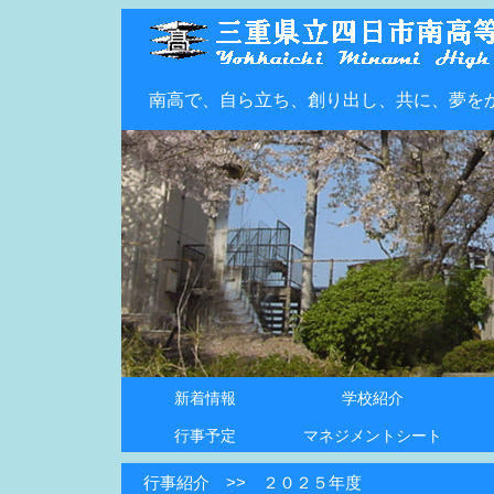
南高で、自ら立ち、創り出し、共に、夢を
新着情報
学校紹介
学校長挨拶
Ｒ８学校紹介
数理科学コース紹介
本校の沿革
生徒・教職員数
校歌
生徒心得
学
新
数
Ｒ
教
校
部
行事予定
マネジメントシート
行事紹介 >> ２０２５年度