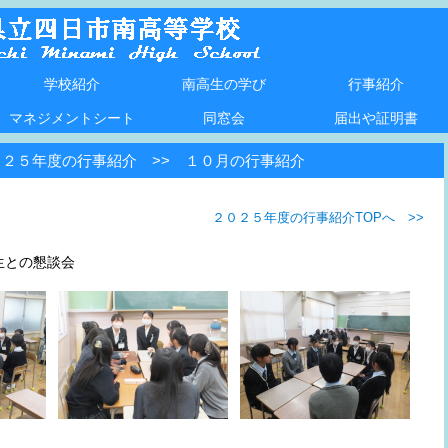
学校紹介
南高生の学び
行事紹介
学校長挨拶
Ｒ８学校紹介
数理科学コース紹介
本校の沿革
生徒・教職員数
校歌
生徒心得
学びの計画など
新しいサイエンスの学び（R8～）
数理科学コースの学び
Ｒ８キャリアの学び
教育課程
校外探究活動
部活動等取組
２０２６年度
２０２５年度
２０２４年度
２０２３年度
マネジメントシート
同窓会
届出や証明書
０２５年度の行事紹介 >> １０月の行事紹介
２０２５年度の行事紹介TOPへ >>
大生との懇談会