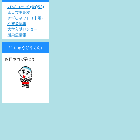
ﾚｲﾝﾎﾞｰﾒｯｾｰｼﾞ(含Q&A)
四日市南高校
きずなネット（中電）
不審者情報
大学入試センター
感染症情報
『こにゅうどうくん』
四日市南で学ぼう！