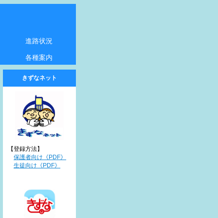
進路状況
各種案内
アクセス
教育実習
オープン・スクール
奨学金
相談窓口の案内
きずなネット
【登録方法】
保護者向け《PDF》
生徒向け《PDF》