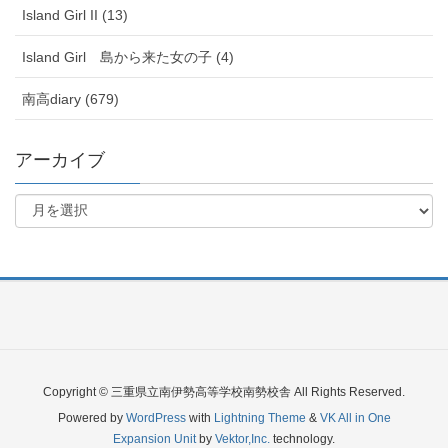
Island Girl II (13)
Island Girl 島から来た女の子 (4)
南高diary (679)
アーカイブ
Copyright © 三重県立南伊勢高等学校南勢校舎 All Rights Reserved.
Powered by
WordPress
with
Lightning Theme
&
VK All in One
Expansion Unit
by
Vektor,Inc.
technology.