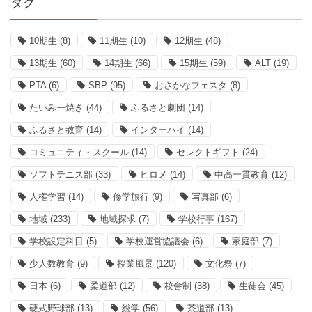
タグ
10期生
(8)
11期生
(10)
12期生
(48)
13期生
(60)
14期生
(66)
15期生
(59)
ALT
(19)
PTA
(6)
SBP
(95)
おさかなフェスタ
(8)
たいみー焼き
(44)
ふるさと劇団
(14)
ふるさと教育
(14)
インターハイ
(14)
コミュニティ・スクール
(14)
セレクトギフト
(24)
ソフトテニス部
(33)
ヒロメ
(14)
中高一貫教育
(12)
人権学習
(14)
修学旅行
(9)
写真部
(6)
地域
(233)
地域探求
(7)
学校行事
(167)
学校設定科目
(5)
学校運営協議会
(6)
家庭部
(7)
少人数教育
(9)
授業風景
(120)
文化祭
(7)
日本
(6)
柔道部
(12)
校舎制
(38)
生徒会
(45)
硬式野球部
(13)
総学
(56)
茶道部
(13)