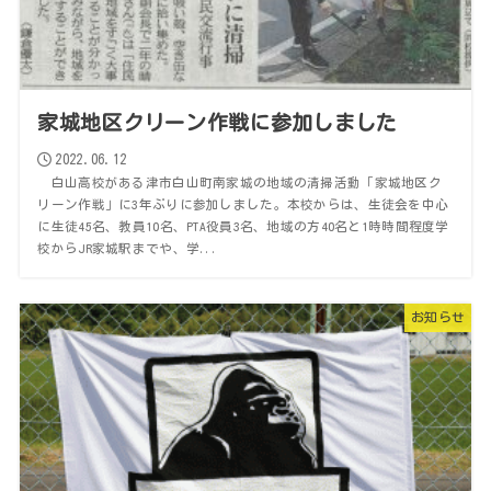
家城地区クリーン作戦に参加しました
2022.06.12
白山高校がある津市白山町南家城の地域の清掃活動「家城地区ク
リーン作戦」に3年ぶりに参加しました。本校からは、生徒会を中心
に生徒45名、教員10名、PTA役員3名、地域の方40名と1時時間程度学
校からJR家城駅までや、学...
お知らせ