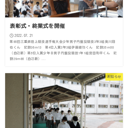
表彰式・終業式を開催
2022.07.21
第85回三重県陸上競技選手権大会少年男子円盤投競技3年3組奥川翔
也くん 記録36ｍ13 第4位入賞3年3組伊藤綾弥くん 記録35ｍ50
（自己新）第5位入賞少年Ｂ男子円盤投競技1年1組宮田和平くん 記
録29ｍ85（自己新）...
お知らせ