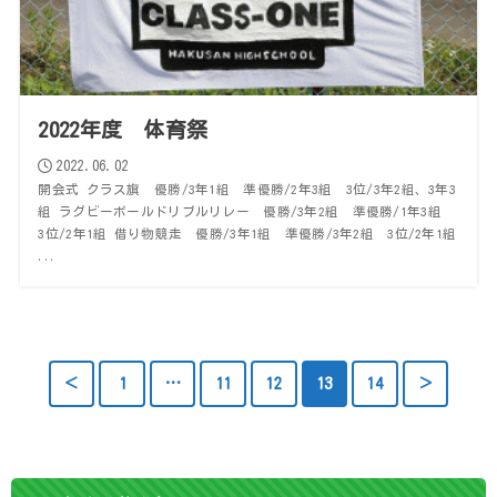
2022年度 体育祭
2022.06.02
開会式 クラス旗 優勝/3年1組 準優勝/2年3組 3位/3年2組、3年3
組 ラグビーボールドリブルリレー 優勝/3年2組 準優勝/1年3組
3位/2年1組 借り物競走 優勝/3年1組 準優勝/3年2組 3位/2年1組
...
＜
1
…
11
12
13
14
＞