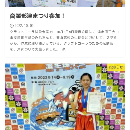
商業部津まつり参加！
2022.10.09
クラフトコーラ試飲会実施 10月8日9日観音公園にて 津市商工会白
山支部青年部のみなさんと、青山高校の生徒会とｺﾗﾎﾞして、２学期
から、作成に取り掛かっている、クラフトコーラのための試飲会
を、津まつりで実施しました。 津...
お知らせ