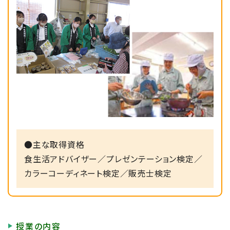
2024/03/11
食品開発コース
三重ホンダヒート本校卒業生 来校
2023/11/23
食品開発コース
四日市市文化まちづくり財団、手延製麺所の
方の特別講義を行ないました。
●主な取得資格
2023/11/20
食生活アドバイザー／プレゼンテーション検定／
食品科学科
カラーコーディネート検定／販売士検定
ヤマモリ株式会社特別講義
2023/11/06
食品開発コース
授業の内容