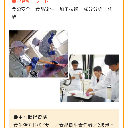
●学習キーワード
食の安全 食品衛生 加工技術 成分分析 発
2025/02/20
食品開発コース
酵
四日市ひやむぎ水ようかん 開発しました。
2025/02/19
食品科学科
食品科学科プロジェクトメンバーが四日市
市長表敬訪問
2024/12/20
食品科学科
高校生ビジネスプラン・ベスト１００を受賞
2024/08/23
食品科学科
●主な取得資格
令和６年度 出前授業 和菓子実習
食生活アドバイザー／食品衛生責任者／2級ボイ