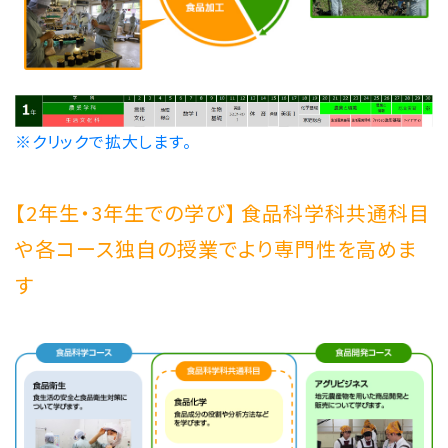
２年食品科学科北勢市場見学に行きました。
2023/05/03
食品開発コース
四日市ひやむぎ餃子が都ホテル四日市「パ
ルミエール」様のメニューに採用されました。
※クリックで拡大します。
2023/04/10
【2年生・3年生での学び】 食品科学科共通科目
食品科学科
エキサイトバザール四日市 サブレ販売
や各コース独自の授業でより専門性を高めま
す
2023/04/06
食品開発コース
北勢市場見学に行きました。
2023/04/06
食品科学コース