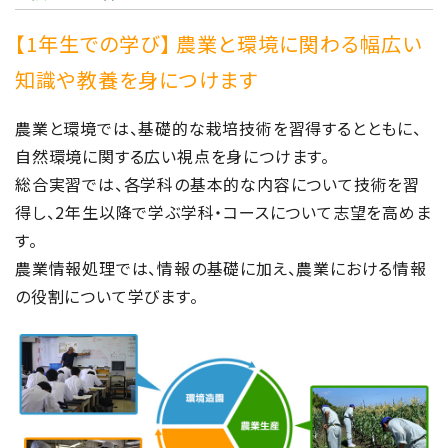
四日市ひやむぎパン 販売しました。
【1年生での学び】 農業と環境に関わる幅広い
知識や教養を身につけます
2023/11/01
食品科学科
四日市ひやむぎパン発表会
農業と環境では、基礎的な栽培技術を習得するとともに、
自然環境に関する広い視点を身につけます。
総合実習では、各学科の基本的な内容について技術を習
2023/09/09
食品科学コース
得し、2年生以降で学ぶ学科・コースについて志望を高めま
パン屋さん特別講習会
す。
農業情報処理では、情報の基礎に加え、農業における情報
の役割について学びます。
2023/08/17
食品開発コース
地産地消商品開発発表会
2023/07/25
食品科学科