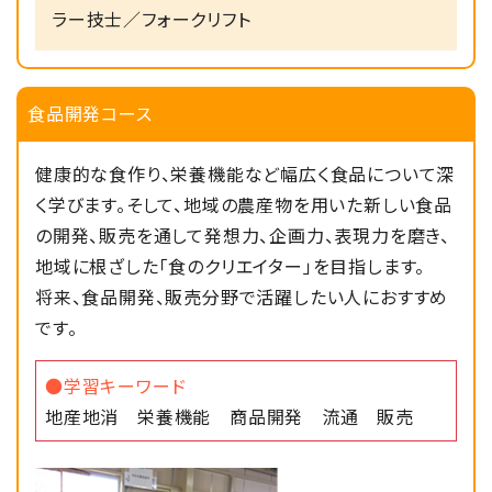
ラー技士／フォークリフト
2024/08/15
食品科学科
かぶせ茶パン開発しました。
食品開発コース
2024/08/15
食品科学科
健康的な食作り、栄養機能など幅広く食品について深
本校で収穫した夏野菜を使った「夏巻き」を
く学びます。そして、地域の農産物を用いた新しい食品
開発しました。
の開発、販売を通して発想力、企画力、表現力を磨き、
地域に根ざした「食のクリエイター」を目指します。
将来、食品開発、販売分野で活躍したい人におすすめ
2024/05/20
食品科学科
です。
食品科学科の商品開発 県内パンまつりで
販売
●学習キーワード
地産地消 栄養機能 商品開発 流通 販売
2024/04/13
食品科学科
３年 食品科学科 工場見学に行ってき
ました。