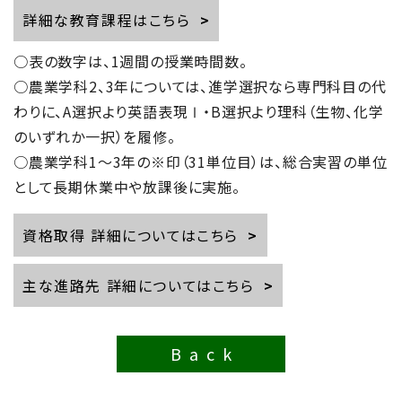
詳細な教育課程はこちら
まこもたけのまぜまぜご飯の素販売中です。
○表の数字は、1週間の授業時間数。
○農業学科2、3年については、進学選択なら専門科目の代
2022/12/12
販売情報コース
わりに、A選択より英語表現Ⅰ・B選択より理科（生物、化学
１２月１１日（日）塩浜市場祭りに参加しまし
のいずれか一択）を履修。
た。
○農業学科1〜3年の※印（31単位目）は、総合実習の単位
として長期休業中や放課後に実施。
2022/12/05
販売情報コース
１２月１１日（日）塩浜市場祭の取り組みにつ
資格取得 詳細についてはこちら
いて（第２弾）
主な進路先 詳細についてはこちら
2022/11/30
販売情報コース
１２月１１日（日）塩浜市場祭が開催されま
Back
す。