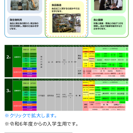
３年食品学科 工場見学に行きました。
2023/02/16
販売情報コース
県産農林水産物ＰＲ動画アイデアコンテスト
2023/02/14
食品科学科
特別講義 最新の食品衛生管理学を学びま
した。
2023/01/23
食品科学科
校内課題研究発表会を行ないました。
※クリックで拡大します。
※令和６年度からの入学生用です。
2023/01/12
販売情報コース