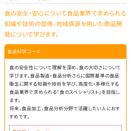
2025/08/06
食品科学科
食品化学実験（タンパク質の定量）
食の安全・安心について食品業界で求められる
知識や技術の習得、地域資源を用いた商品開
発について学びます。
2025/07/10
食品科学科
創作たまご料理
食品科学コース
2025/03/07
食品開発コース
食の安全性について理解を深め、食の大切さについて
【食品科学科】プロジェクトチームが高校生
学びます。食品製造・食品分析さらに国際基準の食品
ビジネスプラン東海地区発表会で「オーディ
衛生に関する知識や技術を学び、高度化・多様化する
エンス賞」 受賞！
食品業界で求められる「食のスペシャリスト」を目指し
ます。
将来、食品加工、食品分析分野で活躍したい人におす
2025/02/20
食品科学コース
すめです。
食品科学科 出前授業