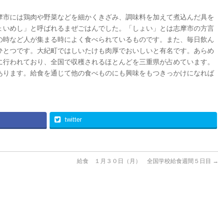
摩市には鶏肉や野菜などを細かくきざみ、調味料を加えて煮込んだ具を
ょいめし」と呼ばれるまぜごはんでした。「しょい」とは志摩市の方言
の時など人が集まる時によく食べられているものです。また、毎日飲ん
ひとつです。大紀町ではしいたけも肉厚でおいしいと有名です。あらめ
に行われており、全国で収穫されるほとんどを三重県が占めています。
あります。給食を通じて他の食べものにも興味をもつきっかけになれば
twitter
給食 １月３０日（月） 全国学校給食週間５日目