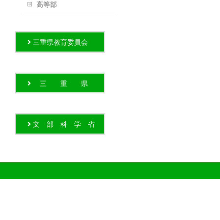
高等部
三重県教育委員会
三 重 県
文 部 科 学 省