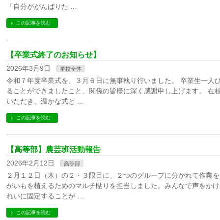
「自分ががんばりた …
この記事を読む
【卒業式終了のお知らせ】
2026年3月9日
学校全体
令和７年度卒業式を、３月６日に無事執り行いました。 卒業生一人
ることができましたこと、関係の皆様に深く感謝申し上げます。 在
いただき、温かな式と …
この記事を読む
【高等部】農芸班活動報告
2026年2月12日
高等部
２月１２日（木）の２・３限目に、２つのグループに分かれて作業を
がいもを植えるためのマルチ貼りを担当しました。みんなで声をかけ
れいに固定することが …
この記事を読む