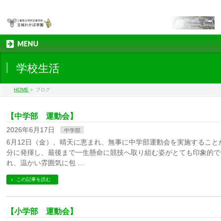
MENU
学校生活
HOME
»
ブログ
【中学部 運動会】
2026年6月17日
中学部
6月12日（金）、晴天に恵まれ、無事に中学部運動会を実施するこ
分に発揮し、最後まで一生懸命に競技へ取り組む姿がとても印象的で
れ、温かい雰囲気に包 …
この記事を読む
【小学部 運動会】