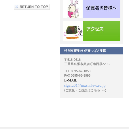
特別支援学校 伊賀つばさ学園
〒518-0616
三重県名張市美旗町南西原229-2
TEL 0595-67-1050
FAX 0595-65-9995
E-MAIL
sigatu01@mxs.mie-c.ed.jp
(ご意見・ご感想はこちら↑へ)