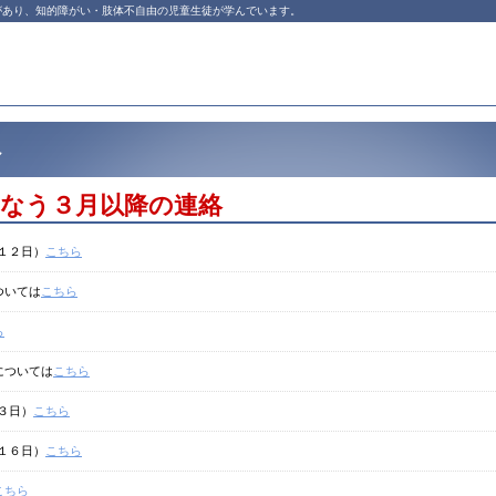
があり、知的障がい・肢体不自由の児童生徒が学んでいます。
へ
なう３月以降の連絡
５月１２日）
こちら
については
こちら
ら
慮については
こちら
月３日）
こちら
３月１６日）
こちら
こちら