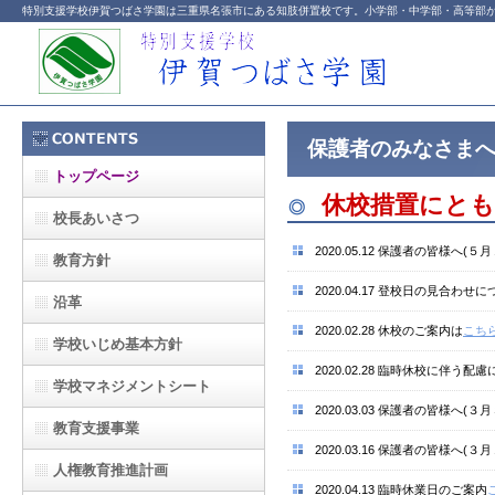
特別支援学校伊賀つばさ学園は三重県名張市にある知肢併置校です。小学部・中学部・高等部
保護者のみなさま
トップページ
休校措置にとも
◎
校長あいさつ
2020.05.12 保護者の皆様へ(
教育方針
2020.04.17 登校日の見合わせ
沿革
2020.02.28 休校のご案内は
こち
学校いじめ基本方針
2020.02.28 臨時休校に伴う配
学校マネジメントシート
2020.03.03 保護者の皆様へ(３
教育支援事業
2020.03.16 保護者の皆様へ(
人権教育推進計画
2020.04.13 臨時休業日のご案内