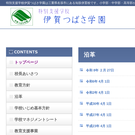
特別支援学校伊賀つばさ学園は三重県名張市にある知肢併置校です。小学部・中学部・高等部
沿革
トップページ
令和 8年 ２月 27日
校長あいさつ
令和6年 4月 1日
教育方針
令和2年 4月 1日
沿革
平成30年 4月 1日
学校いじめ基本方針
平成27年 4月 1日
学校マネジメントシート
平成23年 4月 1日
教育支援事業