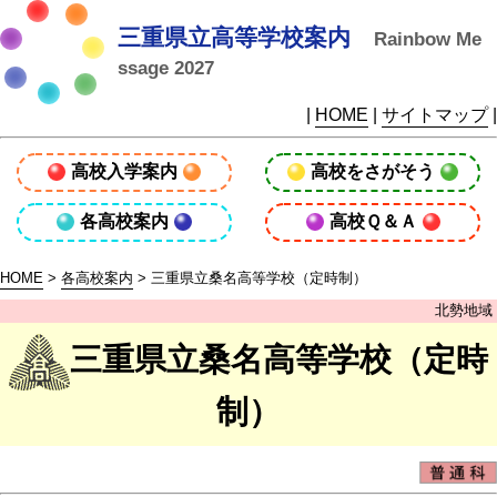
三重県立高等学校案内
Rainbow Me
ssage 2027
|
HOME
|
サイトマップ
|
高校入学案内
高校をさがそう
各高校案内
高校Ｑ＆Ａ
HOME
>
各高校案内
> 三重県立桑名高等学校（定時制）
北勢地域
三重県立桑名高等学校（定時
制）