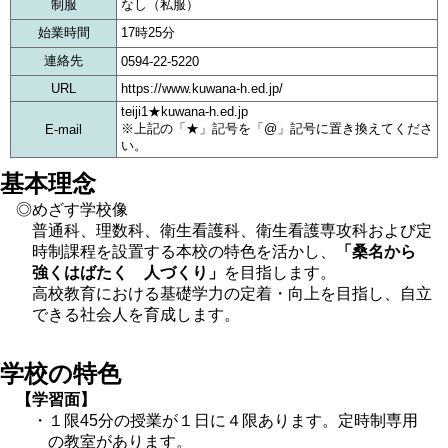
制服
なし（私服）
始業時間
17時25分
連絡先
0594-22-5220
URL
https://www.kuwana-h.ed.jp/
teiji1★kuwana-h.ed.jp
※上記の「★」記号を「@」記号に置き換えてくださ
E-mail
い。
基本理念
◎めざす学校像
普通科、理数科、衛生看護科、衛生看護専攻科および定
時制課程を設置する本校の特色を活かし、
「桑名から
強くはばたく 人づくり」
を目指します。
高校教育における基礎学力の定着・向上を目指し、自立
できる社会人を育成します。
学校の特色
【学習面】
・１限45分の授業が１日に４限あります。定時制専用
の教室があります。