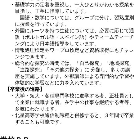
・基礎学力の定着を重視し、一人ひとりがわかる授業を
目指し、丁寧に指導しています。
国語・数学については、グループに分け、習熟度別
に授業を行っています。
・外国にルーツを持つ生徒については、必要に応じて通
訳（ポルトガル語・スペイン語）やティームティーチ
ングにより日本語指導をしています。
・情報処理検定やワープロ検定など資格取得にもチャレ
ンジできます。
・総合的な探究の時間では、「自己探究」「地域探究」
「進路探究」「その他の探究」に 分類し、多くの講
座を実施しています。外部講師による専門的な学習や
体験的な学習などに力を入れています。
【卒業後の進路】
・大学・短大・各種専門学校に進学する者、正社員とし
て企業に就職する者、在学中の仕事を継続する者等、
多岐にわたります。
・北星高等学校通信制課程と併修すると、３年間で卒業
することも可能です。