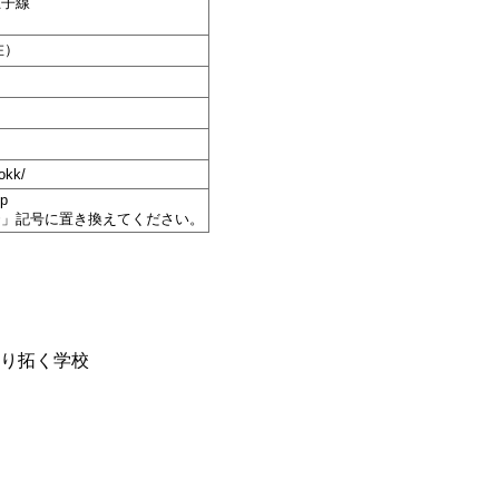
王子線
在）
okk/
jp
@」記号に置き換えてください。
り拓く学校