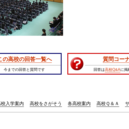
この高校の回答一覧へ
質問コー
今までの回答と質問です
回答は
高校Q&A
に掲
高校入学案内
高校をさがそう
各高校案内
高校Ｑ＆Ａ