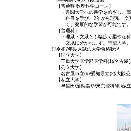
［普通科 数理科学コース］
・難関大学への進学をめざし、高
科目を学び、2年から理系・文
く、発展的な学習が可能です。
［普通科］
・理系・文系とも幅広く柔軟な科
文系に分かれます。志望大学、
◎令和7年度入試の大学合格状況
【国立大学】
三重大学医学部医学科(1)/名古屋(13)/
【公立大学】
名古屋市立(6)/愛知県立(2)/大阪公
【私立大学】
早稲田/慶應義塾/東京理科/明治/立