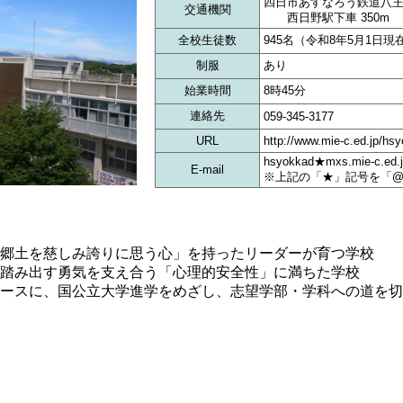
四日市あすなろう鉄道八
交通機関
西日野駅下車 350m
全校生徒数
945名（令和8年5月1日現
制服
あり
始業時間
8時45分
連絡先
059-345-3177
URL
http://www.mie-c.ed.jp/hsy
hsyokkad★mxs.mie-c.ed.
E-mail
※上記の「★」記号を「
郷土を慈しみ誇りに思う心」を持ったリーダーが育つ学校
踏み出す勇気を支え合う「心理的安全性」に満ちた学校
ベースに、国公立大学進学をめざし、志望学部・学科への道を切