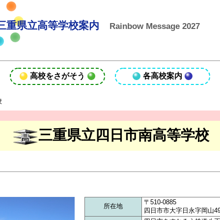
三重県立高等学校案内
Rainbow Message 2027
高校をさがそう
各高校案内
校
三重県立四日市南高等学校
〒510-0885
所在地
四日市市大字日永字岡山49