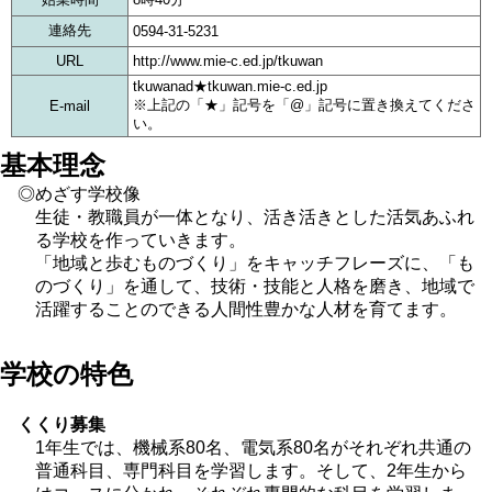
連絡先
0594-31-5231
URL
http://www.mie-c.ed.jp/tkuwan
tkuwanad★tkuwan.mie-c.ed.jp
※上記の「★」記号を「@」記号に置き換えてくださ
E-mail
い。
基本理念
◎めざす学校像
生徒・教職員が一体となり、活き活きとした活気あふれ
る学校を作っていきます。
「地域と歩むものづくり」をキャッチフレーズに、「も
のづくり」を通して、技術・技能と人格を磨き、地域で
活躍することのできる人間性豊かな人材を育てます。
学校の特色
くくり募集
1年生では、機械系80名、電気系80名がそれぞれ共通の
普通科目、専門科目を学習します。そして、2年生から