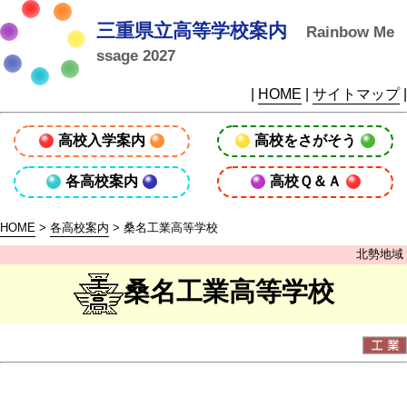
三重県立高等学校案内
Rainbow Me
ssage 2027
|
HOME
|
サイトマップ
|
高校入学案内
高校をさがそう
各高校案内
高校Ｑ＆Ａ
HOME
>
各高校案内
> 桑名工業高等学校
北勢地域
桑名工業高等学校