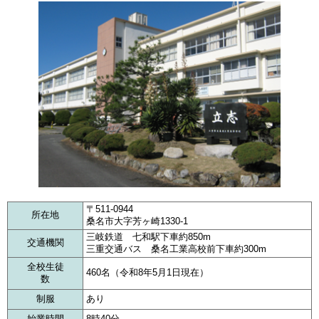
〒511-0944
所在地
桑名市大字芳ヶ崎1330-1
三岐鉄道 七和駅下車約850m
交通機関
三重交通バス 桑名工業高校前下車約300m
全校生徒
460名（令和8年5月1日現在）
数
制服
あり
始業時間
8時40分