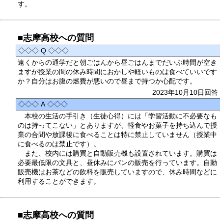
す。
■志摩高校への質問
◇◇◇ Q ◇◇◇
遠くからの通学だと朝ごはんから昼ごはんまでだいぶ時間が空き
ますが授業の間の休み時間におかしや軽いものは食べていいです
か？自分はお腹の燃費が悪いので昼まで持つか心配です。
2023年10月10日回答
◇◇◇ A ◇◇◇
本校の生活の手引き（生徒心得）には「学習活動に不必要なも
のは持ってこない」とありますが、軽食やお菓子を持ち込んで授
業の合間や放課後に食べることは特に禁止していません（授業中
に食べるのは禁止です）。
また、校内には購買と自動販売機も設置されています。購買は
必要最低限の文具と、昼休みにパンの販売を行っています。自動
販売機はお茶などの飲料を販売していますので、休み時間などに
利用することができます。
■志摩高校への質問