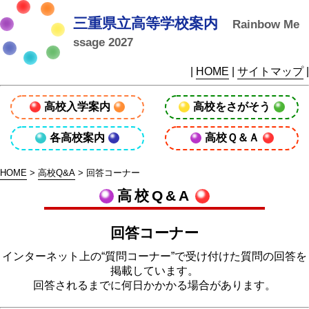
三重県立高等学校案内
Rainbow Me
ssage 2027
|
HOME
|
サイトマップ
|
高校入学案内
高校をさがそう
各高校案内
高校Ｑ＆Ａ
HOME
>
高校Q&A
> 回答コーナー
高校Q&A
回答コーナー
インターネット上の“質問コーナー”で受け付けた質問の回答を
掲載しています。
回答されるまでに何日かかかる場合があります。