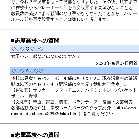
り、令和２年度末をもって廃部となりました。その後、現在まで
に在校生からバレーボール部を再度設置する要望がないことと、
教員数の減少により顧問のなり手がなくなったことから、バレー
ボール部を再度設置することは難しいと考えます。
■志摩高校への質問
◇◇◇ Q ◇◇◇
女子バレー部などはないのですか？
2023年06月02日回答
◇◇◇ A ◇◇◇
本校は男女ともバレーボール部はありません。現在活動中の部活
動は以下のとおりです（野球部は今年度で活動終了予定）。
【運動部】サッカー、ソフトテニス、バドミントン、バスケット
ボール、野球
【文化部】華道、家庭、美術、ボランティア、漫画・文芸研究
各部活動の紹介は、本校ホームページのクラブ紹介（http://www.
mie-c.ed.jp/hsima/22%20club.html）をご覧ください。
■志摩高校への質問