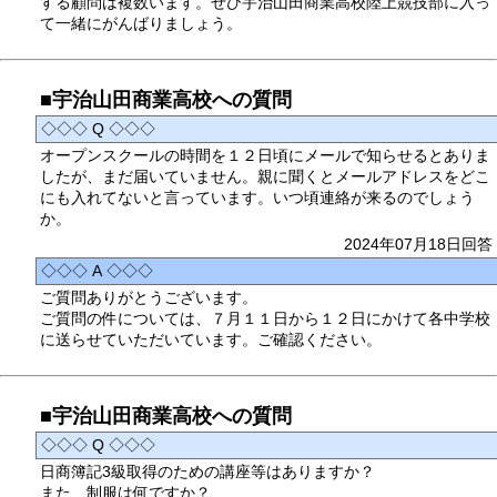
する顧問は複数います。ぜひ宇治山田商業高校陸上競技部に入っ
て一緒にがんばりましょう。
■宇治山田商業高校への質問
◇◇◇ Q ◇◇◇
オープンスクールの時間を１２日頃にメールで知らせるとありま
したが、まだ届いていません。親に聞くとメールアドレスをどこ
にも入れてないと言っています。いつ頃連絡が来るのでしょう
か。
2024年07月18日回答
◇◇◇ A ◇◇◇
ご質問ありがとうございます。
ご質問の件については、７月１１日から１２日にかけて各中学校
に送らせていただいています。ご確認ください。
■宇治山田商業高校への質問
◇◇◇ Q ◇◇◇
日商簿記3級取得のための講座等はありますか？
また、制服は何ですか？