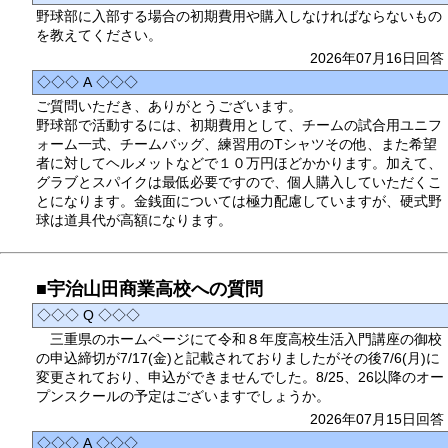
野球部に入部する場合の初期費用や購入しなければならないもの
を教えてください。
2026年07月16日回答
◇◇◇ A ◇◇◇
ご質問いただき、ありがとうございます。
野球部で活動するには、初期費用として、チームの試合用ユニフ
ォーム一式、チームバッグ、練習用のTシャツその他、また希望
者に対してヘルメットなどで１０万円ほどかかります。加えて、
グラブとスパイクは最低必要ですので、個人購入していただくこ
とになります。金銭面については極力配慮していますが、硬式野
球は道具代が高額になります。
■宇治山田商業高校への質問
◇◇◇ Q ◇◇◇
三重県のホームページにて令和８年度高校生活入門講座の御校
の申込締切が7/17(金)と記載されておりましたがその後7/6(月)に
変更されており、申込ができませんでした。8/25、26以降のオー
プンスクールの予定はございますでしょうか。
2026年07月15日回答
◇◇◇ A ◇◇◇