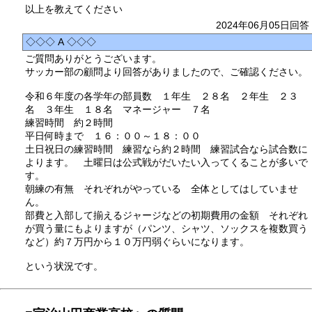
以上を教えてください
2024年06月05日回答
◇◇◇ A ◇◇◇
ご質問ありがとうございます。
サッカー部の顧問より回答がありましたので、ご確認ください。
令和６年度の各学年の部員数 １年生 ２８名 ２年生 ２３
名 ３年生 １８名 マネージャー ７名
練習時間 約２時間
平日何時まで １６：００～１８：００
土日祝日の練習時間 練習なら約２時間 練習試合なら試合数に
よります。 土曜日は公式戦がだいたい入ってくることが多いで
す。
朝練の有無 それぞれがやっている 全体としてはしていませ
ん。
部費と入部して揃えるジャージなどの初期費用の金額 それぞれ
が買う量にもよりますが（パンツ、シャツ、ソックスを複数買う
など）約７万円から１０万円弱ぐらいになります。
という状況です。