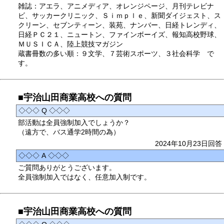
雑誌：アエラ、アニメディア、オレンジページ、月刊テレビナ
ビ、サッカークリニック、Ｓｉｍｐｌｅ、新聞ダイジェスト、ス
クリーン、セブンティーン、装苑、ナンバー、日経トレンディ、
日経ＰＣ２１、ニュートン、ファインボーイズ、報知高校野球、
ＭＵＳＩＣＡ、陸上競技マガジン
蔵書冊数の多い順：９文学、７芸術スポーツ、３社会科学 で
す。
■宇治山田商業高校への質問
◇◇◇ Q ◇◇◇
部活動は全員強制加入でしょうか？
（遠方で、バス通学2時間の為）
2024年10月23日回答
◇◇◇ A ◇◇◇
ご質問ありがとうございます。
全員強制加入ではなく、任意加入制です。
■宇治山田商業高校への質問