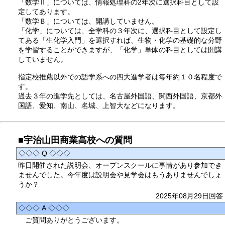
「数学Ⅱ」については、情報処理科の2年次に選択科目として設
定してあります。
「数学Ｂ」については、開講していません。
「化学」については、全学科の３年次に、選択科目として設定し
てある「生化学入門」を選択すれば、生物・化学の基礎的な分野
を学習することができますが、「化学」単体の科目としては開講
していません。
指定校推薦以外での語学系への四大進学者は毎年約１０名程度で
す。
過去３年の進学先としては、名古屋外国語、関西外国語、京都外
国語、愛知、南山、名城、上智大などになります。
■宇治山田商業高校への質問
◇◇◇ Q ◇◇◇
昨日開催された説明会、オープンスクールに事情があり参加でき
ませんでした。今年度は説明会や見学会はもうありませんでしょ
うか？
2025年08月29日回答
◇◇◇ A ◇◇◇
ご質問ありがとうございます。