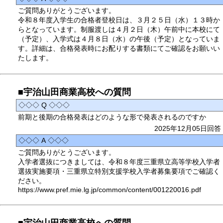
ご質問ありがとうございます。
令和８年度入学生の合格者登校日は、３月２５日（水）１３時か
らとなっています。制服渡しは４月２日（木）午前中に本校にて
（予定）、入学式は４月８日（水）の午後（予定）となっていま
す。詳細は、合格発表時にお配りする書類にてご確認をお願いい
たします。
■宇治山田商業高校への質問
◇◇◇ Q ◇◇◇
前期と後期の合格発表はどのような形で発表されるのですか
2025年12月05日回答
◇◇◇ A ◇◇◇
ご質問ありがとうございます。
入学者選抜につきましては、令和８年度三重県立高等学校入学者
選抜実施要項・三重県立特別支援学校入学者募集要項でご確認く
ださい。
https://www.pref.mie.lg.jp/common/content/001220016.pdf
■宇治山田商業高校への質問