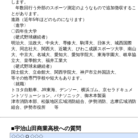
します。
年数回行う外部のスポーツ測定のようなもので追加徴収するこ
とがあります。
進路（近年5年ほどのものになります）
〈進学〉
〇四年生大学
（硬式野球継続者）
明治大、法政大、中央大、専修大、駒澤大、日体大、城西国際
大、同志社大、関西大、近畿大、びわこ成蹊スポーツ大学、南山
大、中京大、名城大、愛知大、愛知学院大、東海学園大、岐阜協
立大、皇學館大、福井工業大
（硬式野球未継続者）
国士舘大、立命館大、関西学院大、神戸市立外国語大、
等その他専門学校や短大もあります。
〈就職〉
トヨタ自動車、JR東海、デンソー、横浜ゴム、京セラドキュメ
ントソリューション、パナソニック、御木本製薬
津市消防本部、松阪地区広域消防組合、伊勢消防、志摩広域消防
組合、伊勢市役所 等
■宇治山田商業高校への質問
◇◇◇ Q ◇◇◇