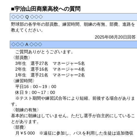
■宇治山田商業高校への質問
◇◇◇ Q ◇◇◇
野球部の各学年の部員数、練習時間、朝練の有無、部費、進路を
教えてください。
2025年08月20日回答
◇◇◇ A ◇◇◇
ご質問ありがとうございます。
〈部員数〉
3年生 選手27名 マネージャー5名
2年生 選手16名 マネージャー4名
1年生 選手21名 マネージャー2名
〈練習時間〉
平日16：00～19：00
休日 9：00～17：00
※テスト期間や練習試合等により短縮、前後する場合がありま
す。
〈朝練の有無〉
基本的に朝練はしていません。ただし選手が自主的にしているこ
とがあります。
〈部費〉
月￥5 000 ※遠征に参加し、バスを利用した生徒は追加徴収