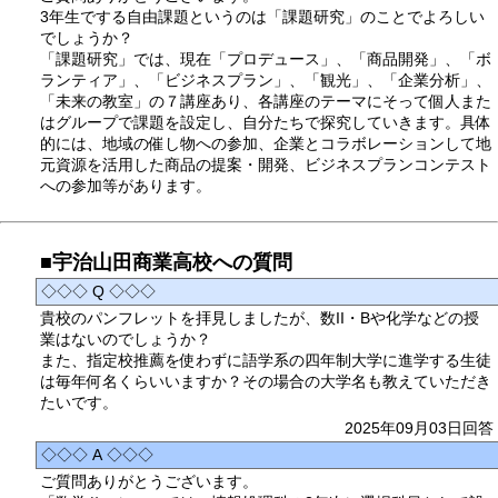
3年生でする自由課題というのは「課題研究」のことでよろしい
でしょうか？
「課題研究」では、現在「プロデュース」、「商品開発」、「ボ
ランティア」、「ビジネスプラン」、「観光」、「企業分析」、
「未来の教室」の７講座あり、各講座のテーマにそって個人また
はグループで課題を設定し、自分たちで探究していきます。具体
的には、地域の催し物への参加、企業とコラボレーションして地
元資源を活用した商品の提案・開発、ビジネスプランコンテスト
への参加等があります。
■宇治山田商業高校への質問
◇◇◇ Q ◇◇◇
貴校のパンフレットを拝見しましたが、数II・Bや化学などの授
業はないのでしょうか？
また、指定校推薦を使わずに語学系の四年制大学に進学する生徒
は毎年何名くらいいますか？その場合の大学名も教えていただき
たいです。
2025年09月03日回答
◇◇◇ A ◇◇◇
ご質問ありがとうございます。