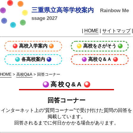
三重県立高等学校案内
Rainbow Me
ssage 2027
|
HOME
|
サイトマップ
|
高校入学案内
高校をさがそう
各高校案内
高校Ｑ＆Ａ
HOME
>
高校Q&A
> 回答コーナー
高校Q&A
回答コーナー
インターネット上の“質問コーナー”で受け付けた質問の回答を
掲載しています。
回答されるまでに何日かかかる場合があります。