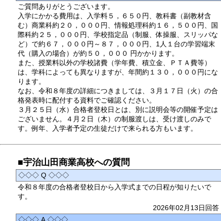
ご質問ありがとうございます。
入学にかかる費用は、入学料５，６５０円、教科書（副教材含
む）商業科約２０，０００円、情報処理科約１６，５００円、国
際科約２５，０００円、学校指定品（制服、体操服、スリッパな
ど）で約６７，０００円～８７，０００円、1人１台の学習端末
代（購入の場合）が約５０，０００ 円かかります。
また、授業料以外の学校諸費（学年費、積立金、ＰＴＡ費等）
は、学科によっても異なりますが、年間約１３０，０００円にな
ります。
なお、令和８年度の詳細につきましては、３月１７日（火）の合
格発表時に配付する資料でご確認ください。
３月２５日（水）合格者登校日とは、別に説明会等の開催予定は
ございません。４月２日（木）の制服渡しは、受け渡しのみで
す。例年、入学者予定の生徒だけで来られる方もいます。
■宇治山田商業高校への質問
◇◇◇ Q ◇◇◇
令和８年度の合格者登校日から入学式までの日程が知りたいで
す。
2026年02月13日回答
◇◇◇ A ◇◇◇