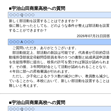
■宇治山田商業高校への質問
◇◇◇ Q ◇◇◇
新しく部活動を設置することはできますか？
仮に難しかったとしても、どのような条件が整えば部活動を設置
することができますか？
2026年07月21日回答
◇◇◇ A ◇◇◇
ご質問いただき、ありがとうございます。
部活動規定上、部活動の新設は可能です。代表者が①目的②活
動場所③部規定④顧問⑤部員名等の５つの書類と結成承認申請書
を生徒指導部に提出し、校長の許可を受ければ新設が認められま
す。その後、３年間同好会として活動が認められることとなり、
４年目に部への昇格審議が行われます。
ただし、少子化によるクラス数の減少に伴い、教員数も減少し
ていることから、本校において、新しい部活動を設置することは
難しいと考えます。
■宇治山田商業高校への質問
◇◇◇ Q ◇◇◇