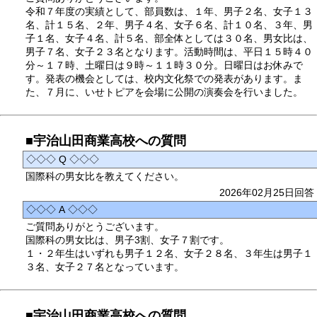
令和７年度の実績として、部員数は、１年、男子２名、女子１３
名、計１５名、２年、男子４名、女子６名、計１０名、３年、男
子１名、女子４名、計５名、部全体としては３０名、男女比は、
男子７名、女子２３名となります。活動時間は、平日１５時４０
分～１７時、土曜日は９時～１１時３０分。日曜日はお休みで
す。発表の機会としては、校内文化祭での発表があります。ま
た、７月に、いせトピアを会場に公開の演奏会を行いました。
■宇治山田商業高校への質問
◇◇◇ Q ◇◇◇
国際科の男女比を教えてください。
2026年02月25日回答
◇◇◇ A ◇◇◇
ご質問ありがとうございます。
国際科の男女比は、男子3割、女子７割です。
１・２年生はいずれも男子１２名、女子２８名、３年生は男子１
３名、女子２７名となっています。
■宇治山田商業高校への質問