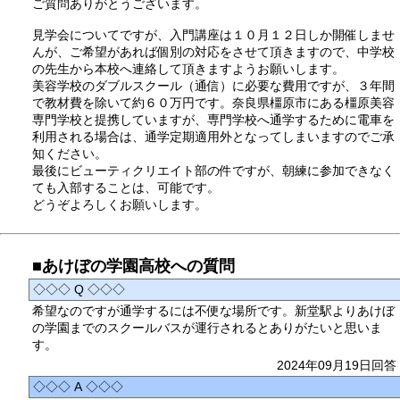
ご質問ありがとうございます。
見学会についてですが、入門講座は１０月１２日しか開催しませ
んが、ご希望があれば個別の対応をさせて頂きますので、中学校
の先生から本校へ連絡して頂きますようお願いします。
美容学校のダブルスクール（通信）に必要な費用ですが、３年間
で教材費を除いて約６０万円です。奈良県橿原市にある橿原美容
専門学校と提携していますが、専門学校へ通学するために電車を
利用される場合は、通学定期適用外となってしまいますのでご承
知ください。
最後にビューティクリエイト部の件ですが、朝練に参加できなく
ても入部することは、可能です。
どうぞよろしくお願いします。
■あけぼの学園高校への質問
◇◇◇ Q ◇◇◇
希望なのですが通学するには不便な場所です。新堂駅よりあけぼ
の学園までのスクールバスが運行されるとありがたいと思いま
す。
2024年09月19日回答
◇◇◇ A ◇◇◇