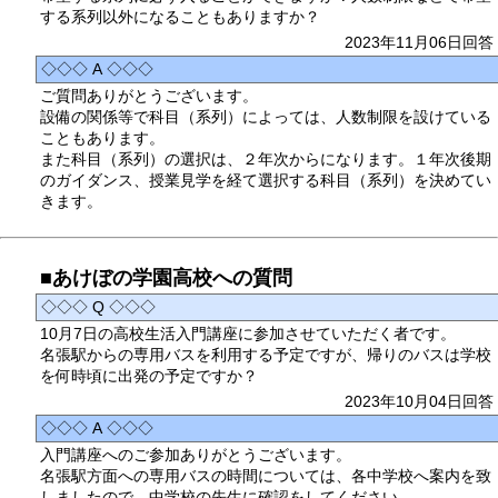
する系列以外になることもありますか？
2023年11月06日回答
◇◇◇ A ◇◇◇
ご質問ありがとうございます。
設備の関係等で科目（系列）によっては、人数制限を設けている
こともあります。
また科目（系列）の選択は、２年次からになります。１年次後期
のガイダンス、授業見学を経て選択する科目（系列）を決めてい
きます。
■あけぼの学園高校への質問
◇◇◇ Q ◇◇◇
10月7日の高校生活入門講座に参加させていただく者です。
名張駅からの専用バスを利用する予定ですが、帰りのバスは学校
を何時頃に出発の予定ですか？
2023年10月04日回答
◇◇◇ A ◇◇◇
入門講座へのご参加ありがとうございます。
名張駅方面への専用バスの時間については、各中学校へ案内を致
しましたので、中学校の先生に確認をしてください。