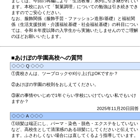
ましては、今回の再編により「生活教養」系列に引き継がれてい
ます。本校において「製菓調理」についての勉強は引き続きでき
ますのでご安心ください。
なお、服飾関係（服飾手芸・ファッション造形/基礎）と福祉関
係（生活支援技術・介護福祉基礎・社会福祉基礎）の科目につい
ては、令和８年度以降の入学生から実施いたしませんのでご理解
のほどお願いいたします。
■あけぼの学園高校への質問
◇◇◇ Q ◇◇◇
①貴校さんは、ツーブロックや刈り上げはOKですか？
②あけぼの学園の校則をおしえてください。
③家の事情やいじめで1年ぐらい学校にいけていない私でもいけ
ますか？
2025年11月20日回答
◇◇◇ A ◇◇◇
①頭髪は端正にし、パーマ・染色・脱色・エクステをしていない
など、高校生として清潔感のある頭髪にしてくださいと伝えてい
ます。ふさわしくない場合には直してくるよう指導しています。