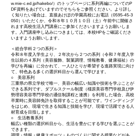
w.mie-c.ed.jp/hakebo/）のトップページに系列再編についてのP
DF資料をあげていますのでそちらをご参照ください。より詳し
く知りたい場合は、直接あけぼの学園高校にお電話（0595-45-3
050）いただくか、令和８年１０月１０日（土）午前中に開催さ
れます高校生活入門講座にご参加くださいますようお願いしま
す。入門講座申し込みにつきましては、本校HPをご確認くださ
いますようお願いします。
＜総合学科２つの系列＞
令和８年度入学生より、２年次から２つの系列（令和７年度入学
生以前の４系列（美容服飾、製菓調理、情報教養、健康福祉）の
学びを再編）に分かれて、一人ひとりが希望する進路実現に向け
て、特色ある多くの選択科目から選んで学びます。
○ 美容系列
三重県の県立学校で唯一、美容の幅広い知識や技術を学ぶことが
できる系列です。ダブルスクール制度（橿原美容専門学校及び伊
勢理容美容専門学校の通信制課程と連携）を利用した場合、高校
卒業時に美容師免許を取得することが可能です。ワインディング
をはじめ、現場で生きる知識と技能を学び、現場で活躍できる人
材育成を目指します。
○ 生活教養系列
幅広い種類の選択科目から、生活を豊かにする学びを選ぶことが
できます。
調理・情報・健康スポーツ・ものづくりに関する授業などがあ