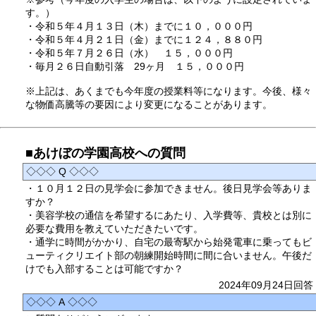
す。）
・令和５年４月１３日（木）までに１０，０００円
・令和５年４月２１日（金）までに１２４，８８０円
・令和５年７月２６日（水） １５，０００円
・毎月２６日自動引落 29ヶ月 １５，０００円
※上記は、あくまでも今年度の授業料等になります。今後、様々
な物価高騰等の要因により変更になることがあります。
■あけぼの学園高校への質問
◇◇◇ Q ◇◇◇
・１０月１２日の見学会に参加できません。後日見学会等ありま
すか？
・美容学校の通信を希望するにあたり、入学費等、貴校とは別に
必要な費用を教えていただきたいです。
・通学に時間がかかり、自宅の最寄駅から始発電車に乗ってもビ
ューティクリエイト部の朝練開始時間に間に合いません。午後だ
けでも入部することは可能ですか？
2024年09月24日回答
◇◇◇ A ◇◇◇