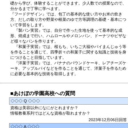
礎から学び、体験することができます。少人数での授業なので、
分かるまで丁寧に学べます。
『フードデザイン』では、包丁の基本的な使い方やお米の炊き
方、だしの取り方や野菜や根菜のゆで方等調理の基礎・基本につ
いて学習をします。
『製パン実習』では、自分で作った生地を使って基本的な成
形、焼成まで行い、ハムロールやメロンパン、ドーナツやピザな
ど様々なパンを作ります。
『和菓子実習』では、桜もち、いちご大福やパイまんじゅう等
を作ることを通じて、四季折々の和菓子に関する知識と技術を身
につけること目指しています。
『洋菓子実習』では、バナナのパウンドケーキ、レアチーズケ
ーキ、アップルパイなどを作ることを通じて、洋菓子を作るため
に必要な基本的な技術を取得します。
■あけぼの学園高校への質問
◇◇◇ Q ◇◇◇
資格は美容以外になにがとれますか？
情報教養系列ではどんな資格が取れますか？
2023年12月06日回答
◇◇◇ A ◇◇◇