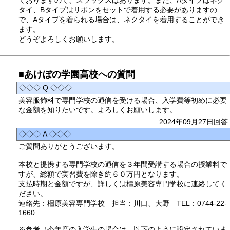
ておりますので、スラックスはあります。また、Aタイプはネク
タイ、Bタイプはリボンをセットで着用する必要がありますの
で、Aタイプを着られる場合は、ネクタイを着用することができ
ます。
どうぞよろしくお願いします。
■あけぼの学園高校への質問
◇◇◇ Q ◇◇◇
美容服飾科で専門学校の通信を受ける場合、入学費等初めに必要
な金額を知りたいです。よろしくお願いします。
2024年09月27日回答
◇◇◇ A ◇◇◇
ご質問ありがとうございます。
本校と提携する専門学校の通信を３年間受講する場合の授業料で
すが、総額で実習費を除き約６０万円となります。
支払時期と金額ですが、詳しくは橿原美容専門学校に連絡してく
ださい。
連絡先：橿原美容専門学校 担当：川口、大野 TEL：0744-22-
1660
※参考（今年度の入学生の場合は、以下のように設定されていま