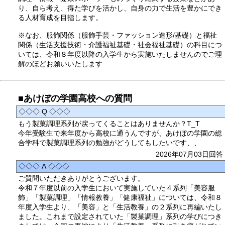
り、自ら考え、得た学びを活かし、自身の力で生活を豊かにでき
る人材育成を目指します。
※なお、服飾関係（服飾手芸・ファッション造形/基礎）と福祉
関係（生活支援技術・介護福祉基礎・社会福祉基礎）の科目につ
いては、令和８年度以降の入学生から実施いたしませんのでご理
解のほどお願いいたします
■あけぼの学園高校への質問
◇◇◇ Q ◇◇◇
もう製菓調理系列が戻ってくることはありませんか？T_T
今年受験生で来年度から高校に通うんですが、あけぼの学園の総
合学科で製菓調理系列の勉強がどうしてもしたいです、、
2026年07月03日回答
◇◇◇ A ◇◇◇
ご質問いただきありがとうございます。
令和７年度以前の入学生において実施していた４系列「美容服
飾」「製菓調理」「情報教養」「健康福祉」については、令和８
年度入学生より、「美容」と「生活教養」の２系列に再編いたし
ました。これまで設定されていた「製菓調理」系列の学びにつき