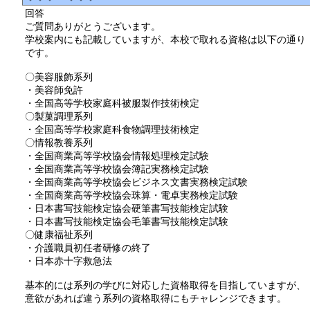
回答
ご質問ありがとうございます。
学校案内にも記載していますが、本校で取れる資格は以下の通り
です。
〇美容服飾系列
・美容師免許
・全国高等学校家庭科被服製作技術検定
〇製菓調理系列
・全国高等学校家庭科食物調理技術検定
〇情報教養系列
・全国商業高等学校協会情報処理検定試験
・全国商業高等学校協会簿記実務検定試験
・全国商業高等学校協会ビジネス文書実務検定試験
・全国商業高等学校協会珠算・電卓実務検定試験
・日本書写技能検定協会硬筆書写技能検定試験
・日本書写技能検定協会毛筆書写技能検定試験
〇健康福祉系列
・介護職員初任者研修の終了
・日本赤十字救急法
基本的には系列の学びに対応した資格取得を目指していますが、
意欲があれば違う系列の資格取得にもチャレンジできます。