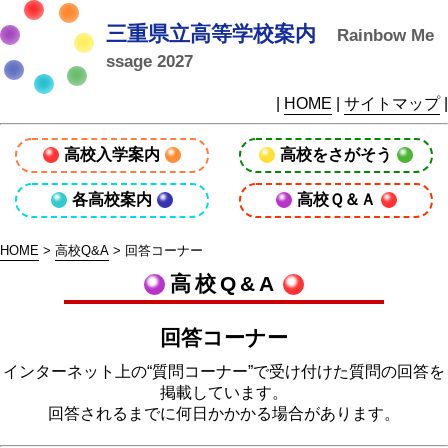
三重県立高等学校案内
Rainbow Me
ssage 2027
|
HOME
|
サイトマップ
|
高校入学案内
高校をさがそう
各高校案内
高校Ｑ＆Ａ
HOME
>
高校Q&A
> 回答コーナー
高校Q&A
回答コーナー
インターネット上の“質問コーナー”で受け付けた質問の回答を
掲載しています。
回答されるまでに何日かかかる場合があります。