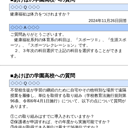
◇◇◇ Q ◇◇◇
健康福祉は体力をつけれますか？
2024年11月26日回答
◇◇◇ A ◇◇◇
ご質問ありがとうございます。
健康福祉系列の体育系の科目は、『スポーツⅡ』、『生涯スポ
ーツ』、『スポーツレクレーション』です。
２、３年次の科目選択で上記の科目を選択することができま
す。
■あけぼの学園高校への質問
◇◇◇ Q ◇◇◇
不登校生徒が学習の継続のために自宅やその他特別な場所で遠隔
授業を履修し、単位を取得する取り組み（学校教育法施行規則第
96条、令和6年4月1日施行）について、以下の点について質問が
あります。
①この取り組みはすでに導入されていますか？
②保護者が申請すれば、その年度から実施可能ですか？
③生徒が取得できる単位は最大で36単位ですか？