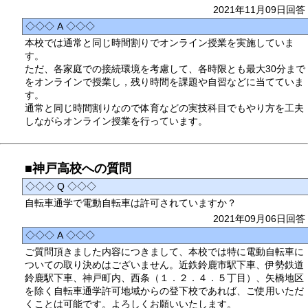
2021年11月09日回答
◇◇◇ A ◇◇◇
本校では通常と同じ時間割りでオンライン授業を実施していま
す。
ただ、各家庭での接続環境を考慮して、各時限とも最大30分まで
をオンラインで授業し，残り時間を課題や自習などに当てていま
す。
通常と同じ時間割りなので体育などの実技科目でもやり方を工夫
しながらオンライン授業を行っています。
■神戸高校への質問
◇◇◇ Q ◇◇◇
自転車通学で電動自転車は許可されていますか？
2021年09月06日回答
◇◇◇ A ◇◇◇
ご質問頂きました内容につきまして、本校では特に電動自転車に
ついての取り決めはございません。近鉄鈴鹿市駅下車、伊勢鉄道
鈴鹿駅下車、神戸町内、西条（１．２．４．５丁目）、矢橋地区
を除く自転車通学許可地域からの登下校であれば、ご使用いただ
くことは可能です。よろしくお願いいたします。