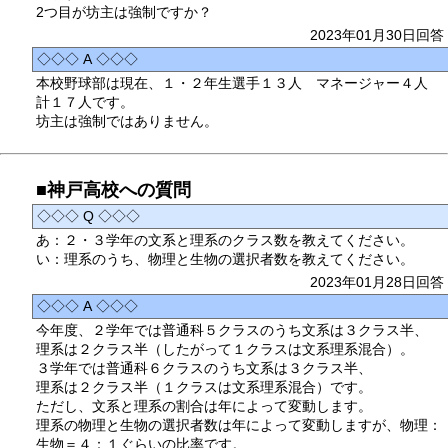
2つ目が坊主は強制ですか？
2023年01月30日回答
◇◇◇ A ◇◇◇
本校野球部は現在、１・２年生選手１３人 マネージャー４人
計１７人です。
坊主は強制ではありません。
■神戸高校への質問
◇◇◇ Q ◇◇◇
あ：２・３学年の文系と理系のクラス数を教えてください。
い：理系のうち、物理と生物の選択者数を教えてください。
2023年01月28日回答
◇◇◇ A ◇◇◇
今年度、２学年では普通科５クラスのうち文系は３クラス半、
理系は２クラス半（したがって１クラスは文系理系混合）。
３学年では普通科６クラスのうち文系は３クラス半、
理系は２クラス半（１クラスは文系理系混合）です。
ただし、文系と理系の割合は年によって変動します。
理系の物理と生物の選択者数は年によって変動しますが、物理：
生物＝４：１ぐらいの比率です。