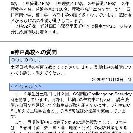
6名。２年普通科52名、2年理数科12名。３年普通科56名、３年
理数科４名。普通科合計160名、理数科合計22名です。また、四
日市南中学、楠中学、内部中学の順で多くなっています。菰野地
区からも12名の生徒が通学しています。
７時52分発、近鉄四日市駅発平田町行きに乗車すれば、８時９
分に鈴鹿市駅に着きます。
■神戸高校への質問
◇◇◇ Q ◇◇◇
土曜日補講の頻度を教えてください。また、長期休みの補講につ
いても詳しく教えてください。
2020年11月18日回答
◇◇◇ A ◇◇◇
１・２年生は土曜日に月２回、CS講座(Challenge on Saturday
s)を開催しています。月2回、土曜日の午前中に行われ、講座受
講か自習かを選択して全校生徒が取り組んでいます。３年生はC
Sに加えて土曜学習会としてほぼ毎週課外授業を実施していま
す。
また、長期休暇中には進学のための課外授業として、３年生
は、６教科（英・数・国・理・地歴・公民）の受験対策を５週