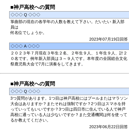
■神戸高校への質問
◇◇◇ Q ◇◇◇
箏曲部の現在の各学年の人数を教えて下さい。だいたい 新入部
員は
何名位でしょうか。
2023年07月19日回答
◇◇◇ A ◇◇◇
２０２３年７月現在３年生２名、２年生９人、１年生９人、計２
０名です。例年新入部員は３～９人です。本年度の全国総合文化
祭鹿児島大会で7月に演奏をしてきます。
■神戸高校への質問
◇◇◇ Q ◇◇◇
3つ質問があります。1つ目は神戸高校にはプールまたはマラソン
大会はありますか？またそれは強制ですか？2つ目はスマホを持
っていってもいいですか？3つ目は四日市に住んでいる人で神戸
高校に通っている人は少ないですか？また交通機関は何を使って
るか教えてください。
2023年06月22日回答