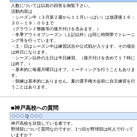
人数については以前の回答を御覧下さい。
活動内容は
・シーズン中（３月第２週から１１月いっぱい）は放課後１６：
３０～１９：００まで
（グラウンド整備等の後片付けを含みます。）
・冬季アウトオブシーズン（上記以外）は同じ時間帯でトレーニ
ング等を行っています。
・土・日はシーズン中は練習試合や公式戦が入ります。その場合
は終日になります。
・シーズン以外の土日は半日練習。（後片付けを含めて１７時に
は終了。）
・基本的に毎週月曜日はオフ。ミーティングを行うこともありま
す。
・朝練は基本的にありません。夏の選手権大会前に自主練習を行
うことはあります。
■神戸高校への質問
◇◇◇ Q ◇◇◇
神戸高校を目指している者です。
野球部について質問なのですが、1つ目が野球部は何人で行って
いますか？