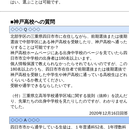
はい。選ぶことは可能です。
■神戸高校への質問
◇◇◇ Q ◇◇◇
北部学区の三重県四日市市に在住しながら、前期選抜または後期
選抜で中部学区にある神戸高校を受験したり、神戸高校へ通った
りすることは可能ですか？
神戸高校ホームページにある出身中学校のページを見ていたら四
日市市立中学校の出身者は180名以上います。
個人情報保護で教えられなかったらそれでもいいのですが、この
180名以上のうち、四日市市在住者で前期選抜または後期選抜で
神戸高校を受験した中学生や神戸高校に通っている高校生はどれ
くらいいるか教えてください。
受験や通学できるならしたいです。
（付）三重県立高等学校通学区域に関する規則（抜粋）を読んだ
り、先輩たちの出身中学校を見たりしたのですが、わかりません
でした。
2020年12月16日回答
◇◇◇ A ◇◇◇
四日市市から通学している生徒は、１年普通科52名、1年理数科