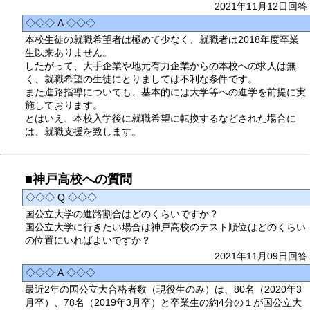
2021年11月12日回答
◇◇◇ A ◇◇◇
本校生徒の就職希望者は極めて少なく、就職者は2018年度卒業
生以来ありません。
したがって、大手企業や地元有力企業からの本校への求人は無
く、就職希望の生徒にとりましては不利な条件です。
また進路指導についても、基本的には大学等への進学を前提に実
施しております。
とはいえ、本校入学後に就職希望に転換するなどされた場合に
は、就職支援を致します。
■神戸高校への質問
◇◇◇ Q ◇◇◇
国公立大学の進路割合はどのくらいですか？
国公立大学に行きたい場合は神戸高校のテスト順位はどのくらい
の位置にいればよいですか？
2021年11月09日回答
◇◇◇ A ◇◇◇
最近2年の国公立大合格者数（現役生のみ）は、80名（2020年3
月卒）、78名（2019年3月卒）と卒業生の約4分の１が国公立大