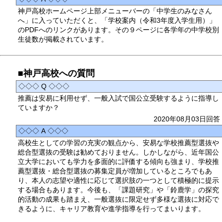
神戸高校ホームページ上部メニューバーの「中学生のみなさん
へ」に入っていただくと、「学校案内（令和3年度入学生用）」
のPDFへのリンクがあります。その９ページに各学年の中学校別
生徒数が掲載されています。
■神戸高校への質問
◇◇◇ Q ◇◇◇
推薦は安易に利用せず、一般入試で国公立受験するように指導し
ていますか？
2020年08月03日回答
◇◇◇ A ◇◇◇
高校生としての学習の充実の観点から、安易な学校推薦型選抜や
総合型選抜の受験は勧めておりません。しかしながら、近年国公
立大学においても学力を多面的に評価する傾向も強まり、学校推
薦型選抜・総合型選抜の募集定員が増加しているところでもあ
り、本人の志望や適性に応じて選択肢の一つとして積極的に提示
する場合もあります。今後も、「課題研究」や「鈴鹿学」の探究
的活動の成果も踏まえ、一般選抜に限定せず多様な選抜に対応で
きるように、キャリア教育や進学指導を行ってまいります。