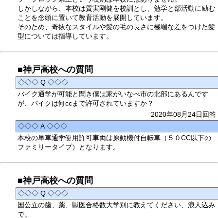
しかしながら、本校は質実剛健を校訓とし、勉学と部活動に励む
ことを念頭に置いて教育活動を展開しています。
そのため、奇抜なスタイルや髪の毛の長さに極端な差をつけた髪
型については指導しています。
■神戸高校への質問
◇◇◇ Q ◇◇◇
バイク通学が可能と聞き僕は家がいなべ市の北部にあるんです
が、バイクは何ccまで許可されていますか？
2020年08月24日回答
◇◇◇ A ◇◇◇
本校の単車通学使用許可車両は原動機付自転車（５０CC以下の
ファミリータイプ）となります。
■神戸高校への質問
◇◇◇ Q ◇◇◇
国公立の歯、薬、獣医合格数大学別に教えてください、浪人込み
で。