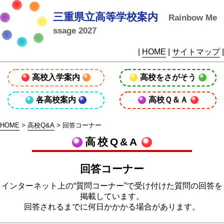
三重県立高等学校案内
Rainbow Me
ssage 2027
|
HOME
|
サイトマップ
|
高校入学案内
高校をさがそう
各高校案内
高校Ｑ＆Ａ
HOME
>
高校Q&A
> 回答コーナー
高校Q&A
回答コーナー
インターネット上の“質問コーナー”で受け付けた質問の回答を
掲載しています。
回答されるまでに何日かかかる場合があります。