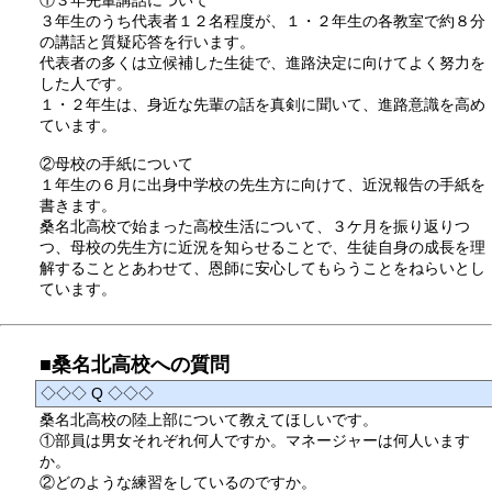
①３年先輩講話について
３年生のうち代表者１２名程度が、１・２年生の各教室で約８分
の講話と質疑応答を行います。
代表者の多くは立候補した生徒で、進路決定に向けてよく努力を
した人です。
１・２年生は、身近な先輩の話を真剣に聞いて、進路意識を高め
ています。
②母校の手紙について
１年生の６月に出身中学校の先生方に向けて、近況報告の手紙を
書きます。
桑名北高校で始まった高校生活について、３ケ月を振り返りつ
つ、母校の先生方に近況を知らせることで、生徒自身の成長を理
解することとあわせて、恩師に安心してもらうことをねらいとし
ています。
■桑名北高校への質問
◇◇◇ Q ◇◇◇
桑名北高校の陸上部について教えてほしいです。
①部員は男女それぞれ何人ですか。マネージャーは何人います
か。
②どのような練習をしているのですか。