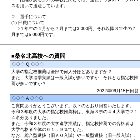
スを用いて送迎しています。
２ 選手について
(1) 部費について
⇒１年生の４月から７月までは3 000円、それ以降３年生の７
月までは5 000円です。
■桑名北高校への質問
◇◇◇ Q ◇◇◇
大学の指定校推薦は全部で何人分ほどありますか？
また、大学進学実績は一般入試が多いですか、それとも指定校推
薦が多いですか？
2022年09月15日回答
◇◇◇ A ◇◇◇
ご質問ありがとうございます。以下のとおり回答いたします。
令和３年度の大学の指定校推薦枠は、東海３県の４４大学で２１
４名分ありました。
また、令和３年度の大学進学実績は、指定校推薦での合格者は、
大学合格者全体の６１．９％でした。
なお、総合型選抜（旧ＡＯ入試）や一般型選抜（旧一般入試）、