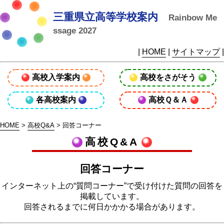
三重県立高等学校案内
Rainbow Me
ssage 2027
|
HOME
|
サイトマップ
|
高校入学案内
高校をさがそう
各高校案内
高校Ｑ＆Ａ
HOME
>
高校Q&A
> 回答コーナー
高校Q&A
回答コーナー
インターネット上の“質問コーナー”で受け付けた質問の回答を
掲載しています。
回答されるまでに何日かかかる場合があります。