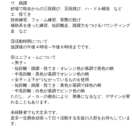
ウ 跳躍
砂場で助走からの三段跳び、五段跳び、ハ－ドル補強 など
エ 投てき
技術練習、フォ－ム練習、実際の投げ
補助具を使った練習、短距離走、跳躍力をつけるバウンディング
走 など
③活動時間について
放課後の午後４時頃～午後６時頃までです。
④ユニフォ－ムについて
＜男子＞
・短距離・跳躍・投てき：オレンジ色が基調で黒色の柄
・中長距離：黒色が基調でオレンジ色の柄
＜女子＞上下がつながっているものを使用
・短距離・跳躍・投てき：黄色が基調で緑色の柄
・中長距離：白色が基調でピンク色の柄
ただし、メ－カ－の都合により、廃番になるなど、デザインが変
わることもあります。
未経験者でも大丈夫です。
是非一生懸命頑張って日々活動する生徒の入部をお待ちしていま
す。