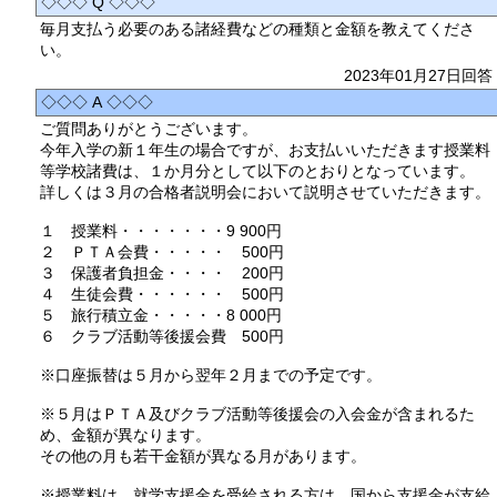
◇◇◇ Q ◇◇◇
毎月支払う必要のある諸経費などの種類と金額を教えてくださ
い。
2023年01月27日回答
◇◇◇ A ◇◇◇
ご質問ありがとうございます。
今年入学の新１年生の場合ですが、お支払いいただきます授業料
等学校諸費は、１か月分として以下のとおりとなっています。
詳しくは３月の合格者説明会において説明させていただきます。
１ 授業料・・・・・・・9 900円
２ ＰＴＡ会費・・・・・ 500円
３ 保護者負担金・・・・ 200円
４ 生徒会費・・・・・・ 500円
５ 旅行積立金・・・・・8 000円
６ クラブ活動等後援会費 500円
※口座振替は５月から翌年２月までの予定です。
※５月はＰＴＡ及びクラブ活動等後援会の入会金が含まれるた
め、金額が異なります。
その他の月も若干金額が異なる月があります。
※授業料は、就学支援金を受給される方は、国から支援金が支給