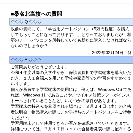
■桑名北高校への質問
◇◇◇ Q ◇◇◇
以前の質問にて、「学習用ノートパソコン（5万円程度）を購入
してもらうことになっております。」となっておりましたが、相
応のノートパソコンを所持していても新たに購入しなければなら
ないのでしょうか？
2022年02月24日回答
◇◇◇ A ◇◇◇
ご質問ありがとうございます。
令和４年度以降の入学生から、保護者負担で学習端末を購入いた
だき、１人１台端末を用いた学校や家庭等での学習をすすめてま
いります。
個人が所有する学習端末の使用には、例えば、Windows OS であ
れば、Windows 11 であることや、ウイルス対策ソフトがインス
トールされていることなど、いくつかの条件があります。
学習端末の持込みを希望される場合は、３月２４日（木）の合格
者説明会・物品購入の際に、お手持ちのノートパソコンをご持参
ください。
学習用端末として使用できるか否かを確認させていただきます。
詳細については、３月１７日（木）の合格者発表の際に配布する