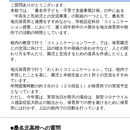
ご質問ありがとうございます。
本校では、「桑名市子ども・子育て支援事業計画」の中にある
「中高生と乳幼児との交流事業」の取組の一つとして、桑名市、
地元保育所と連携をすすめながら、学校設定科目「コミュニケー
ション授業」において、週１回午前中の４限分を地元保育所や校
内での活動の時間としています。
校内の教室で行う「コミュニケーションワーク」では、保育園児
との交流に向けて、話の聴き方や視線の合わせ方など、人との関
わり方を学んだり、園児と交流するための道具を作成したりしま
す。
地元保育所で行う「わくわくコミュニケーション」では、校内で
学習したことを基に、園児と本校生徒との１対１の交流をすすめ
ています。
年間授業時数の約３分の２（２０回近く）が保育所での実習予定
となっています。
ただし、今年度は、実習当日が雨天の場合は、新型コロナウイル
ス感染症拡大防止の観点から、保育所での密を避けるために保育
所には行かず、上記の校内での活動を行っています。
■桑名北高校への質問