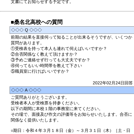
文書にてお知らせする予定です。
■桑名北高校への質問
◇◇◇ Q ◇◇◇
前期の結果を直接伺って知ることが出来るそうですが、いくつか
質問があります。
①受検表を持って本人も連れて伺えばいいですか？
②合否関係なく教えて頂けますか？
③予めご連絡せず行っても大丈夫ですか？
④伺ってもいい時間帯を教えて下さい
⑤職員室に行けばいいですか？
2022年02月24日回答
◇◇◇ A ◇◇◇
ご質問ありがとうございます。
受検者本人が受検票を持参ください。
以下の期間に本校１階の事務室に来てください。
その場で、面接及び作文の評価等をお知らせいたします。合否に
関係なく提供いたします。
○期日：令和４年３月１８日（金）～３月３１日（木）［土・日