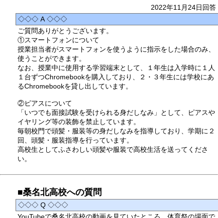
2022年11月24日回答
◇◇◇ A ◇◇◇
ご質問ありがとうございます。
①スマートフォンについて
授業担当者がスマートフォンを使うように指示をした場合のみ、
使うことができます。
なお、授業中に使用する学習端末として、１年生は入学時に１人
１台ずつChromebookを購入しており、２・３年生には学校にあ
るChromebookを貸し出しています。
②ピアスについて
「いつでも面接試験を受けられる身だしなみ」として、ピアスや
イヤリング等の装飾を禁止しています。
毎朝校門で頭髪・服装等の身だしなみを指導しており、学期に２
回、頭髪・服装指導を行っています。
高校生としてふさわしい頭髪や服装で高校生活を送ってくださ
い。
■桑名北高校への質問
◇◇◇ Q ◇◇◇
YouTubeで桑名北高校の動画を見ていたところ、体育祭の場面で