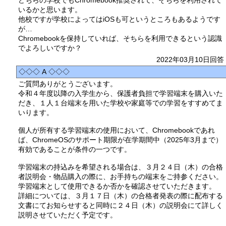
どちらの学校でもChromebook推奨されて、そちらを利用されて
いるかと思います。
他校ですが学校によってはiOSも可というところもあるようです
が…
Chromebookを保持していれば、そちらを利用できるという認識
でよろしいですか？
2022年03月10日回答
◇◇◇ A ◇◇◇
ご質問ありがとうございます。
令和４年度以降の入学生から、保護者負担で学習端末を購入いた
だき、１人１台端末を用いた学校や家庭等での学習をすすめてま
いります。
個人が所有する学習端末の使用において、Chromebookであれ
ば、ChromeOSのサポート期限が在学期間中（2025年3月まで）
有効であることが条件の一つです。
学習端末の持込みを希望される場合は、３月２４日（木）の合格
者説明会・物品購入の際に、お手持ちの端末をご持参ください。
学習端末として使用できるか否かを確認させていただきます。
詳細については、３月１７日（木）の合格者発表の際に配布する
文書にてお知らせすると同時に２４日（木）の説明会にて詳しく
説明させていただく予定です。