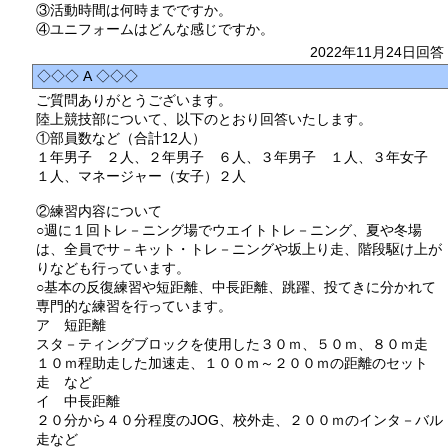
③活動時間は何時までですか。
④ユニフォームはどんな感じですか。
2022年11月24日回答
◇◇◇ A ◇◇◇
ご質問ありがとうございます。
陸上競技部について、以下のとおり回答いたします。
①部員数など（合計12人）
１年男子 ２人、２年男子 ６人、３年男子 １人、３年女子
１人、マネージャー（女子）２人
②練習内容について
○週に１回トレ－ニング場でウエイトトレ－ニング、夏や冬場
は、全員でサ－キット・トレ－ニングや坂上り走、階段駆け上が
りなども行っています。
○基本の反復練習や短距離、中長距離、跳躍、投てきに分かれて
専門的な練習を行っています。
ア 短距離
スタ－ティングブロックを使用した３０ｍ、５０ｍ、８０ｍ走
１０ｍ程助走した加速走、１００ｍ～２００ｍの距離のセット
走 など
イ 中長距離
２０分から４０分程度のJOG、校外走、２００ｍのインタ－バル
走など