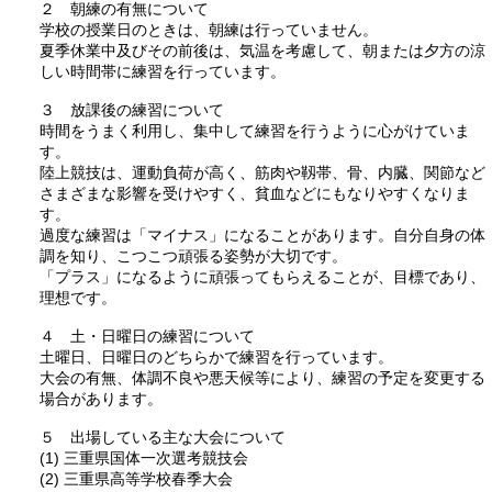
２ 朝練の有無について
学校の授業日のときは、朝練は行っていません。
夏季休業中及びその前後は、気温を考慮して、朝または夕方の涼
しい時間帯に練習を行っています。
３ 放課後の練習について
時間をうまく利用し、集中して練習を行うように心がけていま
す。
陸上競技は、運動負荷が高く、筋肉や靱帯、骨、内臓、関節など
さまざまな影響を受けやすく、貧血などにもなりやすくなりま
す。
過度な練習は「マイナス」になることがあります。自分自身の体
調を知り、こつこつ頑張る姿勢が大切です。
「プラス」になるように頑張ってもらえることが、目標であり、
理想です。
４ 土・日曜日の練習について
土曜日、日曜日のどちらかで練習を行っています。
大会の有無、体調不良や悪天候等により、練習の予定を変更する
場合があります。
５ 出場している主な大会について
(1) 三重県国体一次選考競技会
(2) 三重県高等学校春季大会