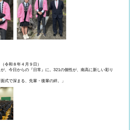
。（令和８年４月９日）
が、今日からの『日常』に。321の個性が、南高に新しい彩り
。
対面式で深まる、先輩・後輩の絆。」