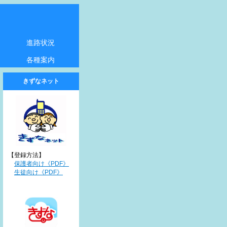
進路状況
各種案内
アクセス
教育実習
オープン・スクール
奨学金
相談窓口の案内
きずなネット
【登録方法】
保護者向け《PDF》
生徒向け《PDF》