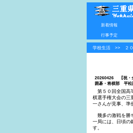
新着情報
行事予定
学校生活 >> ２
20260426 【
囲碁・将棋部 平松
第５０回全国高等
棋選手権大会の三
一さんが見事、準
幾多の激戦を勝ち
一局には、日頃の
す。