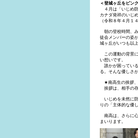
＜登城ヶ丘をピン
４月は「いじめ防
カナダ発祥のいじ
（令和８年４月１
朝の登校時間、み
徒会メンバーの姿
城ヶ丘がいつも以
この運動の背景に
い想いです。
誰かが困っている
る。そんな優しさ
★南高生の挨拶、
挨拶は、相手の存
いじめを未然に防
りの「主体的な優
南高は、さらに心
まいります。