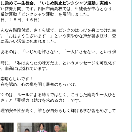
クに染めて―生徒会、「いじめ防止ピンクシャツ運動」実施＞
止啓発月間」です。四日市南高校では、生徒会が中心となり、
め反対運動「ピンクシャツ運動」を展開しました。
４日、１５日、１６日）
んなみ階段付近、さくら坂で、ピンクのはっぴを身につけた生
が。「おはようございます！」という爽やかな声が響き渡り、登
上に温かい活気に包まれました。
あるのは、「いじめを許さない」「一人にさせない」という強
時に、「私はあなたの味方だよ」というメッセージを可視化す
が、南高には溢れています。
素晴らしいです！
在を認め、心の扉を開く最初のきっかけ。
ぐのは、ルールによる縛りではなく、こうした南高生一人ひと
しさ」と「受援力（助けを求める力）」です。
理的安全性が高く、誰もが自分らしく輝ける学び舎をめざして