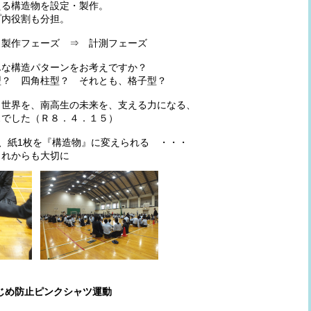
える構造物を設定・製作。
プ内役割も分担。
 製作フェーズ ⇒ 計測フェーズ
んな構造パターンをお考えですか？
型？ 四角柱型？ それとも、格子型？
、世界を、南高生の未来を、支える力になる、
スでした（Ｒ８．４．１５）
が、紙1枚を『構造物』に変えられる ・・・
これからも大切に
 いじめ防止ピンクシャツ運動