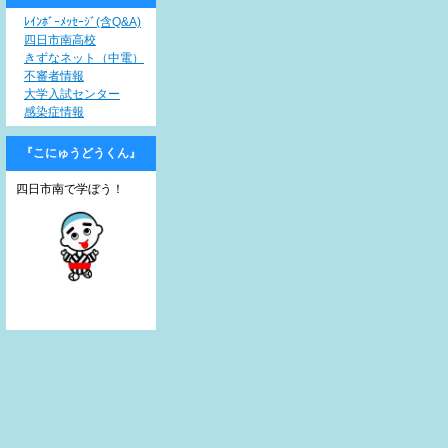
ﾚｲﾝﾎﾞｰﾒｯｾｰｼﾞ(含Q&A)
四日市南高校
きずなネット（中電）
不審者情報
大学入試センター
感染症情報
『こにゅうどうくん』
四日市南で学ぼう！