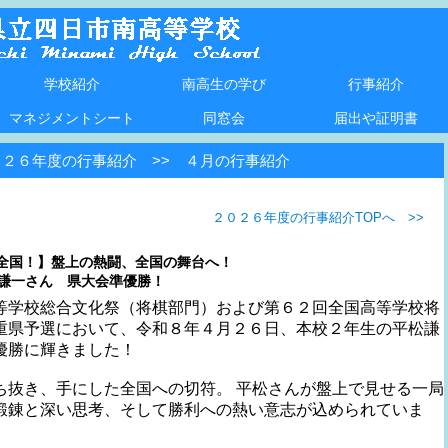
学校紹介
南高生の学び
行事紹介
学校長挨拶
Ｒ８学校紹介
数理科学コース紹介
本校の沿革
生徒・教職員数
校歌
生徒心得
学びの計画など
新しいサイエンスの学び（R8～）
数理科学コースの学び
Ｒ８キャリアの学び
教育課程
校外探究活動
部活動等取組
２０２６年度
２０２５年度
２０２４年度
２０２３年度
マネジメントシート
同窓会
届出や証明書
０２６年度の行事紹介 >> ４月の行事紹介
２０２６年度の行事紹介TOPへ >>
祝・全国！】盤上の熱闘、全国の舞台へ！
謙一さん 県大会準優勝！
学校総合文化祭（将棋部門）および第６２回全国高等学校将
重県予選において、令和８年４月２６日、本校２年生の平松謙
優勝に輝きました！
抜き、手にした全国への切符。 平松さんが盤上で見せる一局
鍛錬と深い思考、そして勝利への熱い意志が込められていま