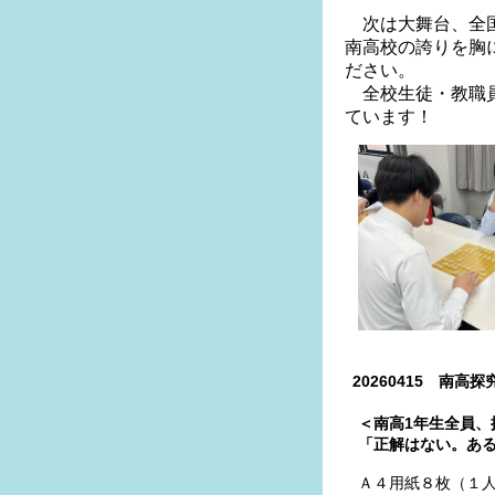
次は大舞台、全国
南高校の誇りを胸
ださい。
全校生徒・教職員
ています！
20260415 南高
＜南高1年生全員、
「正解はない。ある
Ａ４用紙８枚（１