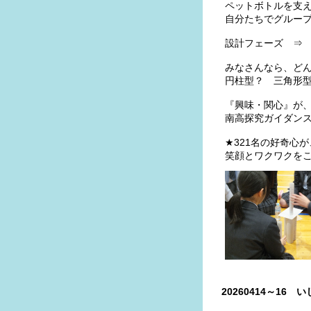
ペットボトルを支
自分たちでグルー
設計フェーズ ⇒
みなさんなら、ど
円柱型？ 三角形
『興味・関心』が
南高探究ガイダン
★321名の好奇心
笑顔とワクワクを
20260414～16