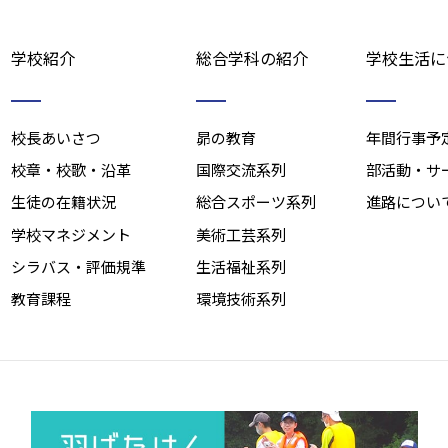
学校紹介
総合学科の紹介
学校生活に
校長あいさつ
昴の教育
年間行事予
校章・校歌・沿革
国際交流系列
部活動・サ
生徒の在籍状況
総合スポーツ系列
進路につい
学校マネジメント
美術工芸系列
シラバス・評価規準
生活福祉系列
教育課程
環境技術系列