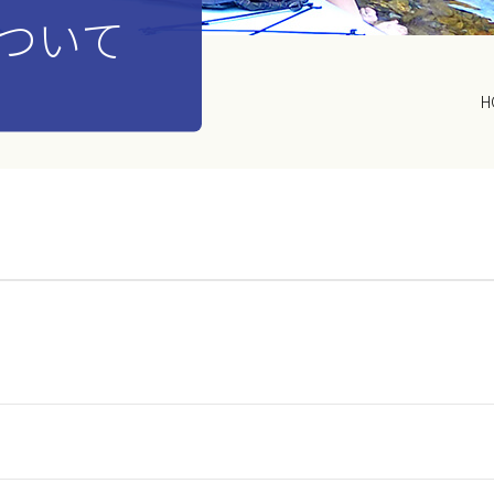
ついて
H