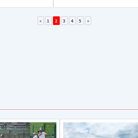
«
1
2
3
4
5
»