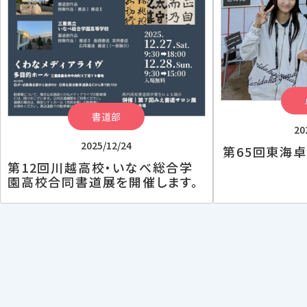
書道部
20
2025/12/24
第65回東海
第12回川越高校・いなべ総合学
園高校合同書道展を開催します。