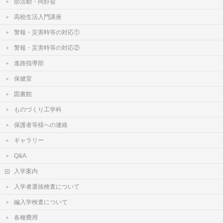
部活動・同好会
高校生活入門講座
警報・災害時等の対応①
警報・災害時等の対応②
進路指導部
保健室
図書館
ものづくり工学科
保護者等様への連絡
ギャラリー
Q&A
入学案内
入学者選抜検査について
編入学検査について
各種費用