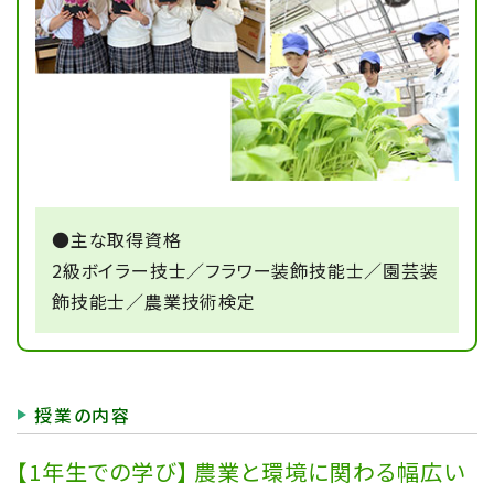
2025/02/01
農業科学科
【農業DX】自動操舵トラクターの試運転を行
いました
2025/01/14
施設園芸コース
フラワーアレンジメント特別授業
●主な取得資格
2級ボイラー技士／フラワー装飾技能士／園芸装
2024/12/09
飾技能士／農業技術検定
農業科学科
花フェスタみえ に参加してきました
授業の内容
2024/11/21
農業科学科
聖母の家学園との交流学習を行いました
【1年生での学び】 農業と環境に関わる幅広い