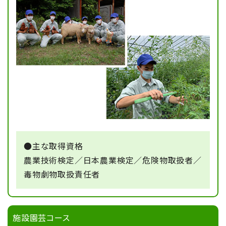
2025/06/23
食料生産コース
収穫盛期！
2025/06/09
農業科学科
初めてのハチミツ収穫！
2025/05/27
農業科学科
DXハイスクールの取組が三重テレビで放映
されました
●主な取得資格
農業技術検定／日本農業検定／危険物取扱者／
毒物劇物取扱責任者
2025/04/26
食料生産コース
屋上にてミツバチの飼育を始めました。
施設園芸コース