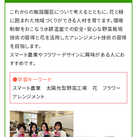
2025/03/25
施設園芸コース
これからの施設園芸について考えるとともに、花と緑
鈴鹿サーキットで花壇づくり
に囲まれた地域づくりができる人材を育てます。環境
制御をおこなう水耕温室での安全・安心な野菜栽培
技術の習得と花を活用したアレンジメント技術の習得
2025/02/28
農業科学科
を目指します。
【農業科学科】卒業式の会場装飾を行いまし
スマート農業やフラワーデザインに興味がある人にお
た
すすめです。
●学習キーワード
2025/02/20
農業科学科
スマート農業 太陽光型野菜工場 花 フラワー
タブレットPCを使った授業の様子
アレンジメント
2025/02/20
施設園芸コース
卒業式に向けた花の準備をしています