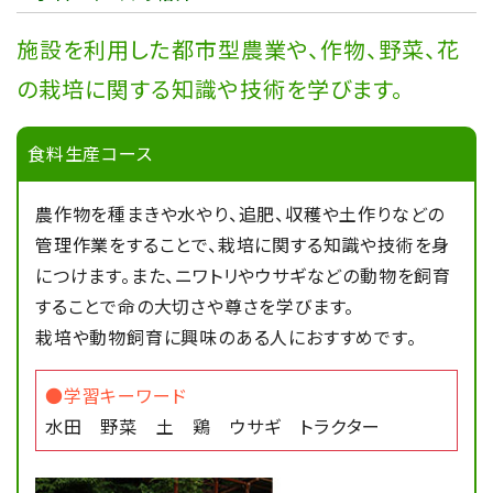
課題研究の取組で工場見学
施設を利用した都市型農業や、作物、野菜、花
の栽培に関する知識や技術を学びます。
2025/12/08
農業科学科
食料生産コース
ウールで環境に優しいお茶を！
農作物を種まきや水やり、追肥、収穫や土作りなどの
2025/11/20
学校からのお知らせ
管理作業をすることで、栽培に関する知識や技術を身
三重県産業教育振興会 研究文の部 会
につけます。また、ニワトリやウサギなどの動物を飼育
長賞受賞！
することで命の大切さや尊さを学びます。
栽培や動物飼育に興味のある人におすすめです。
2025/07/16
施設園芸コース
●学習キーワード
【施設園芸コース】鈴鹿サーキットで花壇づく
水田 野菜 土 鶏 ウサギ トラクター
り