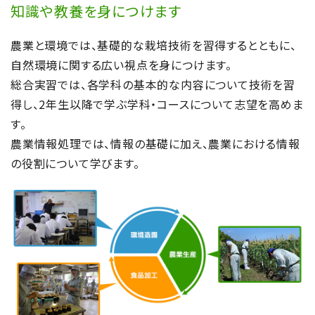
知識や教養を身につけます
2024/11/05
施設園芸コース
農業と環境では、基礎的な栽培技術を習得するとともに、
多肉植物の商品開発について学びました
自然環境に関する広い視点を身につけます。
総合実習では、各学科の基本的な内容について技術を習
得し、2年生以降で学ぶ学科・コースについて志望を高めま
2024/07/09
食料生産コース
す。
カエルの羊毛マスコットを作りました！
農業情報処理では、情報の基礎に加え、農業における情報
の役割について学びます。
2024/07/09
食料生産コース
羊毛を洗濯！
2024/07/09
施設園芸コース
毎年恒例！ 鈴鹿８耐花壇づくり