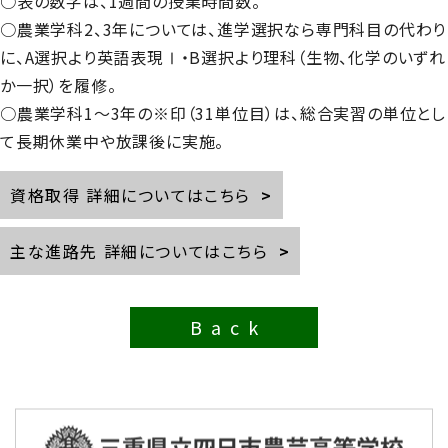
○表の数字は、1週間の授業時間数。
○農業学科2、3年については、進学選択なら専門科目の代わり
に、A選択より英語表現Ⅰ・B選択より理科（生物、化学のいずれ
2023/11/27
施設園芸コース
か一択）を履修。
2023みえ花フェスタに参加しました。
○農業学科1～3年の※印（31単位目）は、総合実習の単位とし
て長期休業中や放課後に実施。
2023/11/21
施設園芸コース
資格取得 詳細についてはこちら
クリスマスをイメージしたアレンジメントを
作りました
主な進路先 詳細についてはこちら
2023/11/16
施設園芸コース
Back
内部交番でプランター作りを行いました
2023/11/15
農業科学科
母の日アレンジメントコンテスト校内選考会