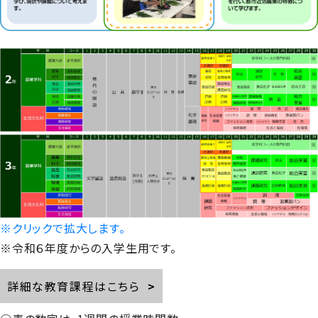
2024/05/16
農業科学科
茶摘み体験！
2024/03/26
施設園芸コース
【施設園芸コース】Ｆ１日本グランプリの準備
2023/12/22
施設園芸コース
※クリックで拡大します。
南自動車学校で花壇を作りました
※令和６年度からの入学生用です。
詳細な教育課程はこちら
2023/11/27
農業科学科
【農業科学科】先進地農業研修