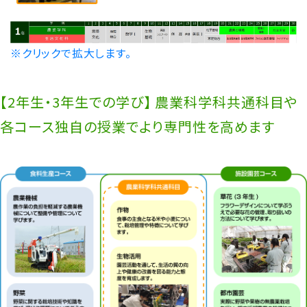
2024/06/11
施設園芸コース
※クリックで拡大します。
【農業科学科】フローリストによる特別授業を
行いました
【2年生・3年生での学び】 農業科学科共通科目や
2024/06/10
農業科学科
各コース独自の授業でより専門性を高めます
【農業科学科】全国高校生フラワーアレンジ
メントコンテスト 三重県予選会の結果
2024/05/27
農業科学科
アヒルのヒナが孵化しました！
2024/05/27
食料生産コース
ヒツジの毛刈りをしました！