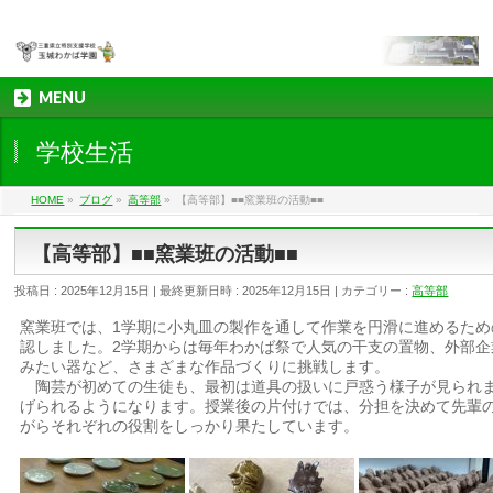
MENU
学校生活
HOME
»
ブログ
»
高等部
»
【高等部】■■窯業班の活動■■
【高等部】■■窯業班の活動■■
投稿日 : 2025年12月15日
最終更新日時 : 2025年12月15日
カテゴリー :
高等部
窯業班では、1学期に小丸皿の製作を通して作業を円滑に進めるた
認しました。2学期からは毎年わかば祭で人気の干支の置物、外部
みたい器など、さまざまな作品づくりに挑戦します。
陶芸が初めての生徒も、最初は道具の扱いに戸惑う様子が見られま
げられるようになります。授業後の片付けでは、分担を決めて先輩
がらそれぞれの役割をしっかり果たしています。