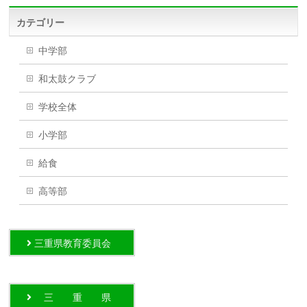
カテゴリー
中学部
和太鼓クラブ
学校全体
小学部
給食
高等部
三重県教育委員会
三 重 県