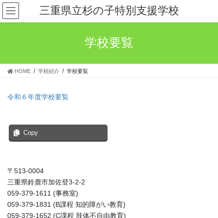
コ
ナ
三重県立杉の子特別支援学校
ン
ビ
テ
ゲ
ン
ー
学校要覧
ツ
シ
へ
ョ
ス
ン
HOME
学校紹介
学校要覧
キ
に
ッ
移
プ
動
令和６年度学校要覧
Copy
〒513-0004
三重県鈴鹿市加佐登3-2-2
059-379-1611 (事務室)
059-379-1831 (B課程 知的障がい教育)
059-379-1652 (C課程 肢体不自由教育)