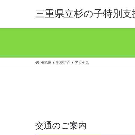
コ
ナ
ン
ビ
三重県立杉の子特別支
テ
ゲ
ン
ー
ツ
シ
へ
ョ
ス
ン
キ
に
ッ
移
HOME
学校紹介
アクセス
プ
動
交通のご案内