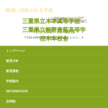
地域に信頼される学校
三重県立木本高等学校・
三重県立熊野青藍高等学
TEL.0597-85-3811
校木本校舎
〒519-4394 三重県熊野市木本町１１０１－４
トップページ
教育方針
教育課程
学校案内
INFORMATION
定時制