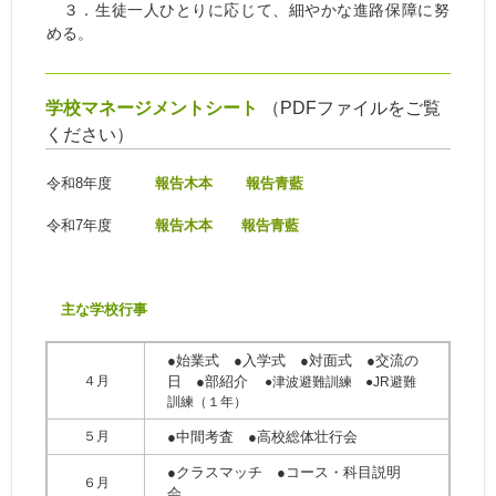
３．生徒一人ひとりに応じて、細やかな進路保障に努
める。
学校マネージメントシート
（PDFファイルをご覧
ください）
令和8年度
報告木本
報告青藍
令和7年度
報告木本
報告青藍
主な学校行事
●始業式 ●入学式 ●対面式 ●交流の
４月
日 ●部紹介
●津波避難訓練 ●JR避難
訓練（１年）
５月
●中間考査 ●高校総体壮行会
●クラスマッチ ●コース・科目説明
６月
会