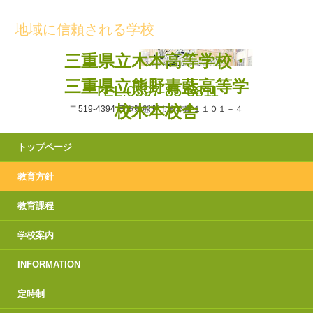
地域に信頼される学校
三重県立木本高等学校・
三重県立熊野青藍高等学
TEL.0597-85-3811
校木本校舎
〒519-4394 三重県熊野市木本町１１０１－４
トップページ
教育方針
教育課程
学校案内
INFORMATION
定時制