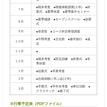
●期末考査 ●模擬体験授業(２年) ●終
７月
業式 ●夏季休業 ●夏季集中セミナー
●夏季補講 ●オープンスクール ●始業
８月
式
９月
●体育祭 ●コース科目希望調査
●中間考査 ●文化祭 ●修学旅行 ●遠
１０月
足
１１月
●
●期末考査 ●防災訓練 ●終業式 ●冬
１２月
季休業
１月
●始業式 ●卒業考査
２月
●合格体験に学ぶ会(２年)
●卒業式 ●学年末考査 ●奉仕活動 ●
３月
クラスマッチ ●修了式
※行事予定表（PDFファイル）