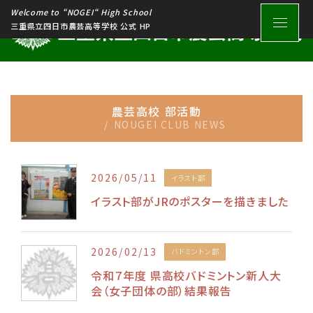
Welcome to “NOGEI“ High School
三重県立四日市農芸高等学校 公式 HP
農芸高校 部活動
NOUGEI CLUB NEWS
2026/05/11
イラスト部
イラスト部がJRのポスターを描きました
2026/02/13
バドミントン部
令和７年度 県高校バドミントン新人大
会（女子団体の部）結果報告