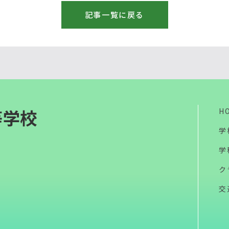
記事一覧に戻る
H
学
学
ク
交