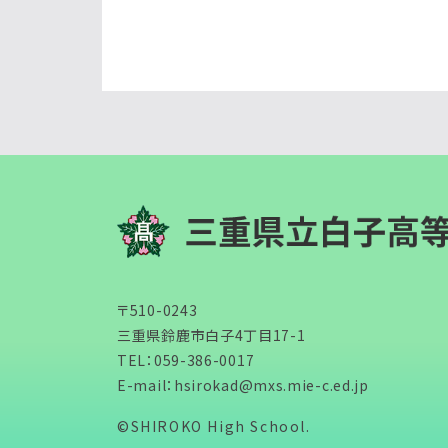
〒510-0243
三重県鈴鹿市白子4丁目17-1
TEL：
059-386-0017
E-mail：
hsirokad@mxs.mie-c.ed.jp
©SHIROKO High School.