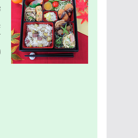
実
な
身
積