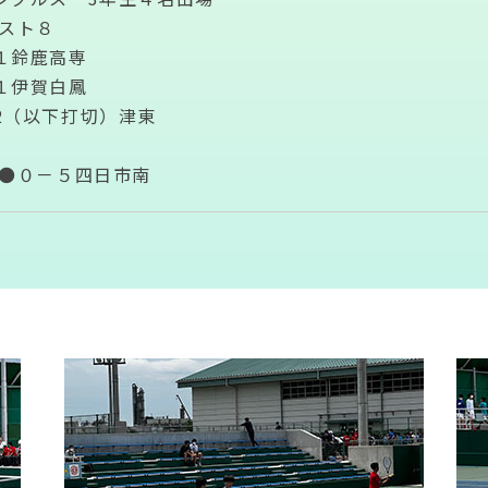
スト８
１鈴鹿高専
１伊賀白鳳
（以下打切）津東
●０－５四日市南