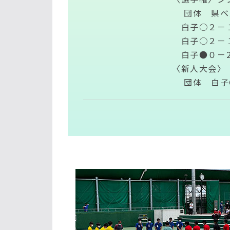
団体 県ベ
白子○２－
白子○２－
白子●０－2
〈新人大会〉
団体 白子