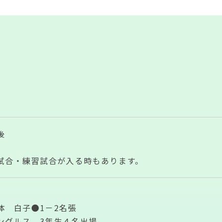
後
試合・練習試合が入る時もあります。
体 白子●1－2名張
ングルス 3年生４名出場