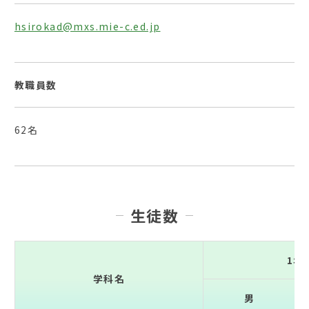
hsirokad@mxs.mie-c.ed.jp
教職員数
62名
生徒数
1年
学科名
男