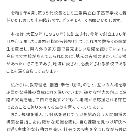
令和８年４月、第３５代校長として三重県立白子高等学校に着
任いたしました奥田隆行です。どうぞよろしくお願いいたします。
本校は、大正９年（１９２０年）に創立され、今年で創立１０６年
目を迎えました。県内屈指の伝統校として、これまで数多くの卒業
生を輩出し、県内外の多方面で目覚ましい活躍を続けています。
今日まで本校が歩んでこられたのは、地元の皆様の温かいご支援
があったからこそであり、地域に愛され、必要とされる学校である
ことを深く自負しております。
私たちは、教育理念「創造・奉仕・規律」のもと、互いの人権を尊
ぶ豊かな感性の育成に力を注いでいます。確かな学力の向上と進
路の実現を通して自立を促すとともに、地域から応援される存在
であることに誇りを持てる生徒を育ててまいります 。
また、規律を重んじ、対話を通じて互いを認め合う人間関係の
構築を目指します。確かな知識を礎に、自ら課題を見つけ解決へ
と導く主体的な行動力を養い、社会での役割を全うしながら共に