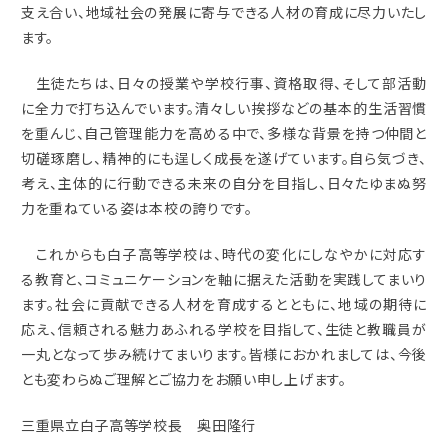
支え合い、地域社会の発展に寄与できる人材の育成に尽力いたし
ます。
生徒たちは、日々の授業や学校行事、資格取得、そして部活動
に全力で打ち込んでいます。清々しい挨拶などの基本的生活習慣
を重んじ、自己管理能力を高める中で、多様な背景を持つ仲間と
切磋琢磨し、精神的にも逞しく成長を遂げています。自ら気づき、
考え、主体的に行動できる未来の自分を目指し、日々たゆまぬ努
力を重ねている姿は本校の誇りです。
これからも白子高等学校は、時代の変化にしなやかに対応す
る教育と、コミュニケーションを軸に据えた活動を実践してまいり
ます。社会に貢献できる人材を育成するとともに、地域の期待に
応え、信頼される魅力あふれる学校を目指して、生徒と教職員が
一丸となって歩み続けてまいります。皆様におかれましては、今後
とも変わらぬご理解とご協力をお願い申し上げます。
三重県立白子高等学校長 奥田隆行