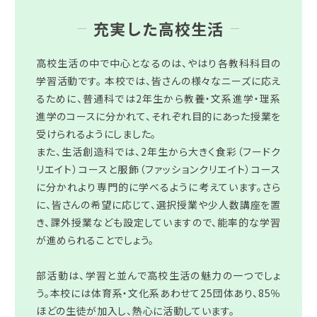
充実した高校生活
高校生活の中で中心となるのは、やはり各教科科目の
学習活動です。 本校では、皆さんの様々なニーズに応え
るために、普通科では2年生から教養・文系進学・理系
進学のコースに分かれて、それぞれ目的にあった授業を
受けられるようにしました。
また、生活創造科では、2年生から大きく食彩（フードク
リエイト）コースと服飾（ファッションクリエイト）コース
に分かれより専門的に学べるように考えています。さら
に、皆さんの希望に応じて、選択授業や少人数講座を置
き、課外授業なども設定していますので、能率的な学習
が進められることでしょう。
部活動は、学習と並んで高校生活の魅力の一つでしょ
う。本校には体育系・文化系あわせて25団体あり、85％
ほどの生徒が加入し、熱心に活動しています。