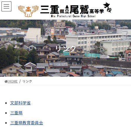
コ
ナ
ン
ビ
テ
ゲ
ン
ー
ツ
シ
に
ョ
移
ン
動
に
リンク
移
動
HOME
リンク
文部科学省
三重県
三重県教育委員会