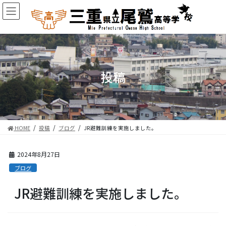
コ
ナ
ン
ビ
テ
ゲ
ン
ー
ツ
シ
に
ョ
移
ン
投稿
動
に
移
動
HOME
投稿
ブログ
JR避難訓練を実施しました。
2024年8月27日
ブログ
JR避難訓練を実施しました。