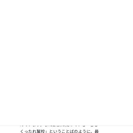
部員数 ２５人
活動日 月～土
活動時間 平日１５：３０～１８：３０、土曜日
午前or午後
活動場所 体育館
令和７年度５月現在
部活紹介
女子バレーボール部
私たち女子バレーボール部は、「公式大
会ベスト８」をチームの目標として日々励
んでいます。また部旗に掲げている「むし
くったれ鷲校」ということばのように、最