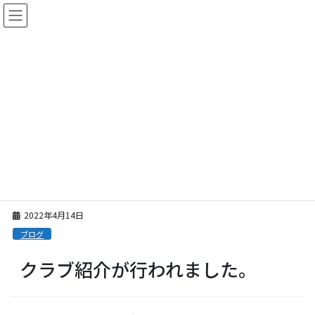
コ
ナ
ン
ビ
テ
ゲ
ン
ー
ツ
シ
に
ョ
移
ン
投稿
動
に
移
動
HOME
投稿
ブログ
クラブ紹介が行われました。
2022年4月14日
ブログ
クラブ紹介が行われました。