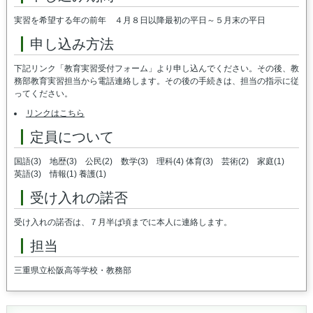
実習を希望する年の前年 ４月８日以降最初の平日～５月末の平日
申し込み方法
下記リンク「教育実習受付フォーム」より申し込んでください。その後、教
務部教育実習担当から電話連絡します。その後の手続きは、担当の指示に従
ってください。
リンクはこちら
定員について
国語(3) 地歴(3) 公民(2) 数学(3) 理科(4) 体育(3) 芸術(2) 家庭(1)
英語(3) 情報(1) 養護(1)
受け入れの諾否
受け入れの諾否は、７月半ば頃までに本人に連絡します。
担当
三重県立松阪高等学校・教務部