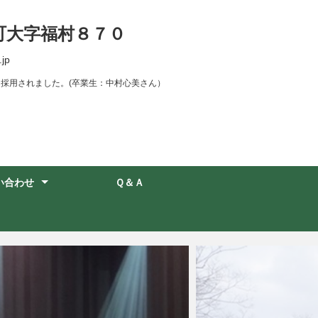
町大字福村８７０
jp
に採用されました。(卒業生：中村心美さん）
い合わせ
Ｑ＆Ａ
一覧