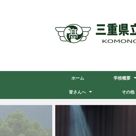
ホーム
学校概要
教育目標
校章 ・ 校歌 ・
マネジメントシ
信頼される学校
いじめ防止基本
部活動運営方針
皆さんへ
その他
計画
在校生の皆さんへ
卒業生の皆さんへ
中学生の皆さんへ
保護者の皆さんへ
三重県高等学校案内