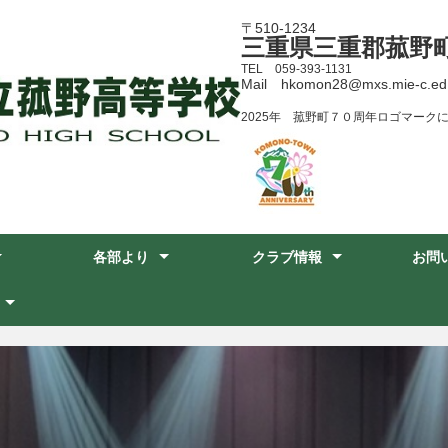
〒510-1234
三重県三重郡菰野
TEL 059-393-1131
Mail hkomon28@mxs.mie-c.ed.
2025年 菰野町７０周年ロゴマーク
各部より
クラブ情報
お問
 沿革
ート
であるための行動
方針
教務部
進路指導部
生徒指導部
保健厚生部
図書館
運動部
文化部
連絡先
地図