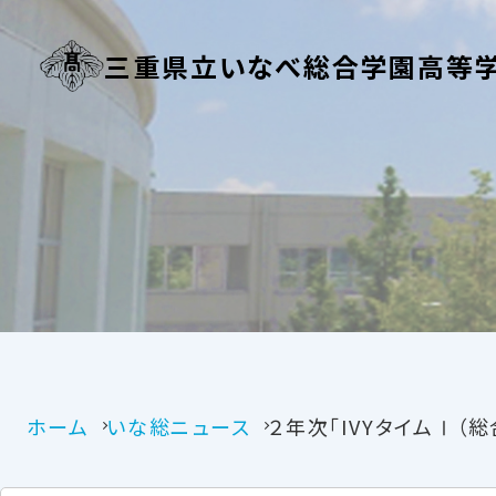
三重県立いなべ総合学園高等
ホーム
いな総ニュース
２年次「IVYタイムⅠ