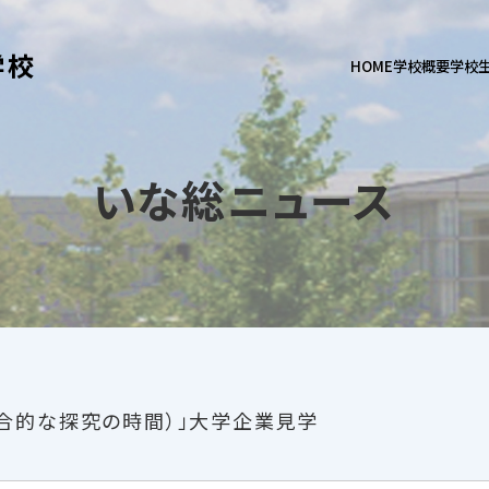
学校
HOME
学校概要
学校
いな総ニュース
（総合的な探究の時間）」大学企業見学