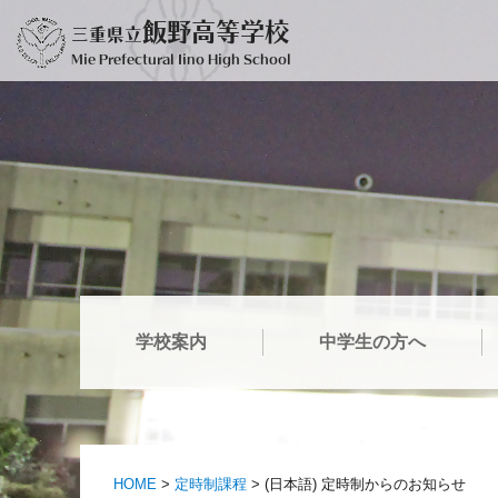
Ir
飯野高等学校
三重県立
al
Mie Prefectural Iino High School
contenido
学校案内
中学生の方へ
HOME
>
定時制課程
>
(日本語) 定時制からのお知らせ