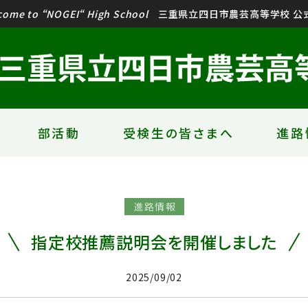
come to “NOGEI“ High School
三重県立四日市農芸高等学校 公式
部活動
受検生の皆さまへ
進路
進路情報
指定校推薦説明会を開催しました
2025/09/02