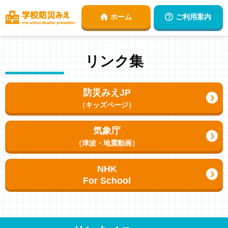
ご利用案内
ホーム
リンク集
防災みえJP
（キッズページ）
気象庁
（津波・地震動画）
NHK
For School