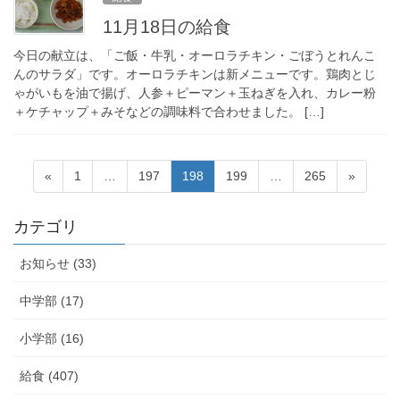
11月18日の給食
今日の献立は、「ご飯・牛乳・オーロラチキン・ごぼうとれんこ
んのサラダ」です。オーロラチキンは新メニューです。鶏肉とじ
ゃがいもを油で揚げ、人参＋ピーマン＋玉ねぎを入れ、カレー粉
＋ケチャップ＋みそなどの調味料で合わせました。 […]
投
固
固
固
固
固
«
1
…
197
198
199
…
265
»
稿
定
定
定
定
定
ペ
ペ
ペ
ペ
ペ
の
カテゴリ
ー
ー
ー
ー
ー
ペ
ジ
ジ
ジ
ジ
ジ
お知らせ (33)
ー
ジ
中学部 (17)
送
小学部 (16)
り
給食 (407)