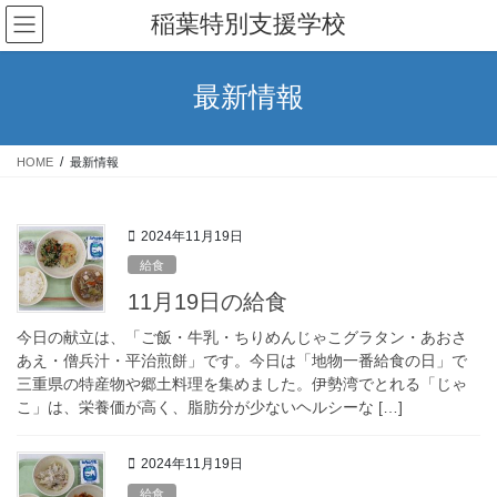
コ
ナ
稲葉特別支援学校
ン
ビ
テ
ゲ
ン
ー
最新情報
ツ
シ
へ
ョ
ス
ン
HOME
最新情報
キ
に
ッ
移
プ
動
2024年11月19日
給食
11月19日の給食
今日の献立は、「ご飯・牛乳・ちりめんじゃこグラタン・あおさ
あえ・僧兵汁・平治煎餅」です。今日は「地物一番給食の日」で
三重県の特産物や郷土料理を集めました。伊勢湾でとれる「じゃ
こ」は、栄養価が高く、脂肪分が少ないヘルシーな […]
2024年11月19日
給食