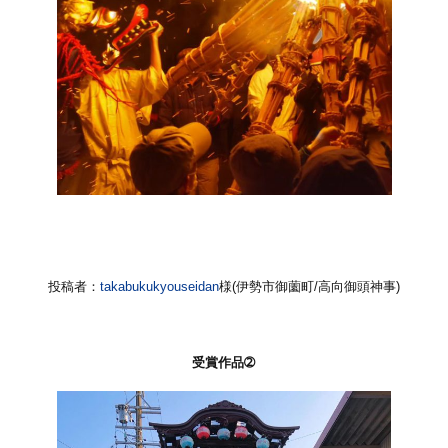
投稿者：
takabukukyouseidan
様(伊勢市御薗町/高向御頭神事)
受賞作品➁