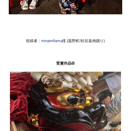
投稿者：
minamifamu
様 (菰野町/杉谷嘉例踊り)
受賞作品➃