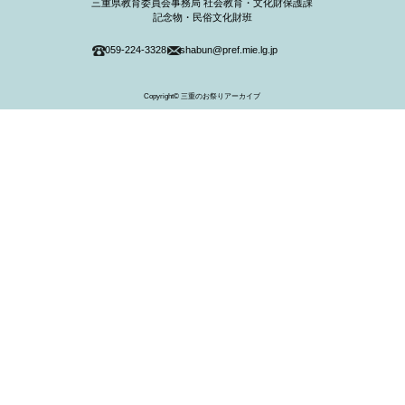
三重県教育委員会事務局 社会教育・文化財保護課
記念物・民俗文化財班
059-224-3328
shabun@pref.mie.lg.jp
Copyright© 三重のお祭りアーカイブ