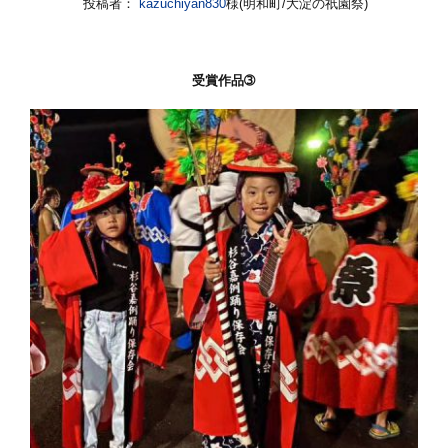
投稿者：
kazuchiyan830
様(明和町/大淀の祇園祭)
受賞作品➂