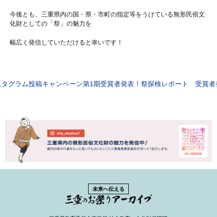
今後とも、三重県内の国・県・市町の指定等をうけている無形民俗文
化財としての「祭」の魅力を
幅広く発信していただけると幸いです！
投
スタグラム投稿キャンペーン第1期受賞者発表！
祭探検レポート 受賞者
稿
ナ
ビ
ゲ
ー
シ
未来へ伝える
ョ
ン