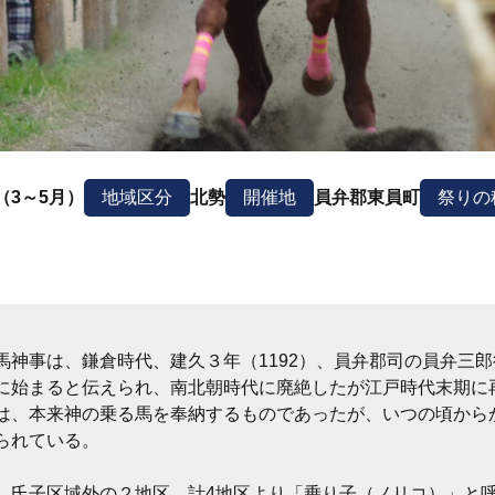
（3～5月）
地域区分
北勢
開催地
員弁郡東員町
祭りの
馬神事は、鎌倉時代、建久３年（1192）、員弁郡司の員弁三
始まると伝えられ、南北朝時代に廃絶したが江戸時代末期に再
は、本来神の乗る馬を奉納するものであったが、いつの頃から
られている。
、氏子区域外の２地区、計4地区より「乗り子（ノリコ）」と