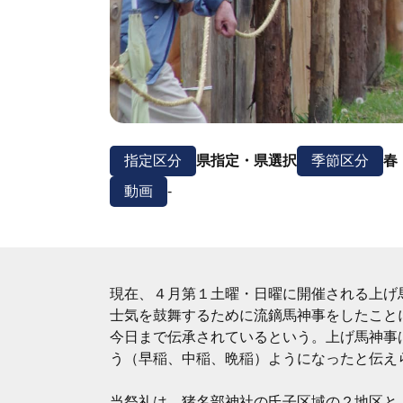
指定区分
県指定・県選択
季節区分
春
動画
-
現在、４月第１土曜・日曜に開催される上げ
士気を鼓舞するために流鏑馬神事をしたことに
今日まで伝承されているという。上げ馬神事
う（早稲、中稲、晩稲）ようになったと伝え
当祭礼は、猪名部神社の氏子区域の２地区と