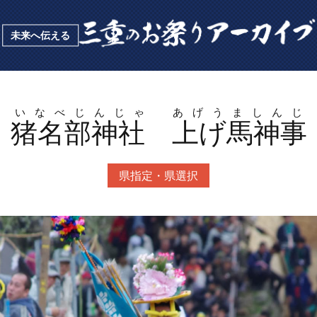
未来へ伝える
猪名部神社 上げ馬神事
県指定・県選択