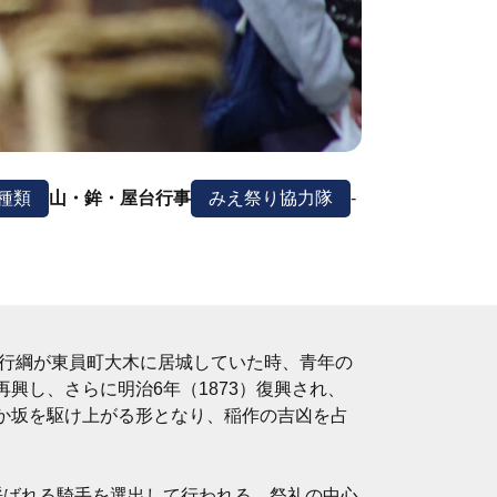
種類
山・鉾・屋台行事
みえ祭り協力隊
-
郎行綱が東員町大木に居城していた時、青年の
興し、さらに明治6年（1873）復興され、
か坂を駆け上がる形となり、稲作の吉凶を占
呼ばれる騎手を選出して行われる。祭礼の中心