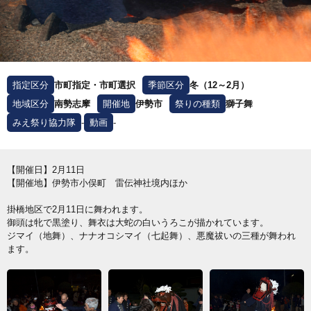
指定区分
市町指定・市町選択
季節区分
冬（12～2月）
地域区分
南勢志摩
開催地
伊勢市
祭りの種類
獅子舞
みえ祭り協力隊
-
動画
-
【開催日】2月11日
【開催地】伊勢市小俣町 雷伝神社境内ほか
掛橋地区で2月11日に舞われます。
御頭は牝で黒塗り、舞衣は大蛇の白いうろこが描かれています。
ジマイ（地舞）、ナナオコシマイ（七起舞）、悪魔祓いの三種が舞われ
ます。